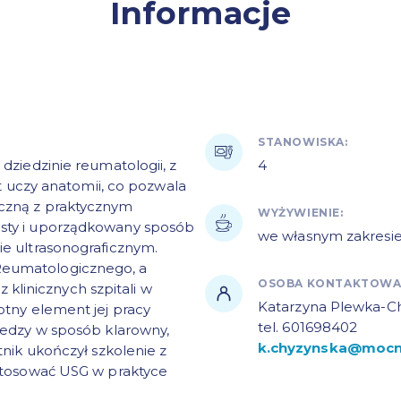
Informacje
STANOWISKA:
 dziedzinie reumatologii, z
4
at uczy anatomii, co pozwala
iczną z praktycznym
WYŻYWIENIE:
osty i uporządkowany sposób
we własnym zakresi
ie ultrasonograficznym.
Reumatologicznego, a
OSOBA KONTAKTOWA
linicznych szpitali w
Katarzyna Plewka-C
otny element jej pracy
tel. 601698402
wiedzy w sposób klarowny,
k.chyzynska@mocni
tnik ukończył szkolenie z
astosować USG w praktyce