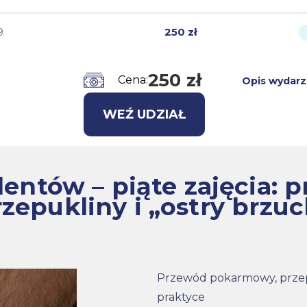
250 zł
9
250 zł
Cena:
Opis wydarz
WEŹ UDZIAŁ
udentów – piąte zajęcia:
zepukliny i „ostry brzu
Przewód pokarmowy, przepu
praktyce