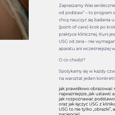
Zapraszamy Was serdecznie 
od podstaw” – to program s
chcą nauczyć się badania u
(point-of-care) krok po kr
praktyce klinicznej. Kurs 
USG od zera – nie wymaga
aparatu ani wcześniejszej w
O co chodzi?
Spotykamy się w każdy czw
na warsztat jeden konkretn
jak prawidłowo obrazować na
najważniejsze, jak ustawić a
jak rozpoznawać podstawowe
oraz jak łączyć USG z klin
USG to nie tylko „obrazki”, 
pacjencie),