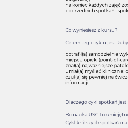
na koniec każdych zajęć zo
poprzednich spotkań i spok
Co wyniesiesz z kursu?
Celem tego cyklu jest, żeby
potrafił(a) samodzielnie 
miejscu opieki (point-of-car
znał(a) najważniejsze patol
umiał(a) myśleć klinicznie:
czuł(a) się pewniej na ćwic
informacji.
Dlaczego cykl spotkań jes
Bo nauka USG to umiejętnoś
Cykl krótszych spotkań ma