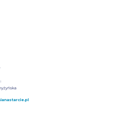
e
:
hyżyńska
anastarcie.pl