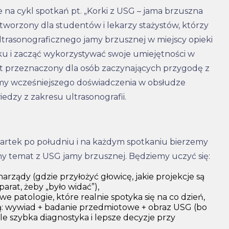
na cykl spotkań pt. „Korki z USG – jama brzuszna
tworzony dla studentów i lekarzy stażystów, którzy
ltrasonograficznego jamy brzusznej w miejscy opieki
oku i zacząć wykorzystywać swoje umiejętności w
jest przeznaczony dla osób zaczynających przygodę z
my wcześniejszego doświadczenia w obsłudze
iedzy z zakresu ultrasonografii.
artek po południu i na każdym spotkaniu bierzemy
y temat z USG jamy brzusznej. Będziemy uczyć się:
rządy (gdzie przyłożyć głowicę, jakie projekcje są
parat, żeby „było widać”),
 patologie, które realnie spotyka się na co dzień,
iką: wywiad + badanie przedmiotowe + obraz USG (bo
ale szybka diagnostyka i lepsze decyzje przy