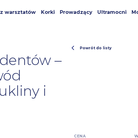
z warsztatów
Korki
Prowadzący
Ultramocni
Mo
Powrót do listy
udentów –
ewód
kliny i
CENA
W