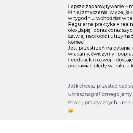
Lepsze zapamiętywanie – m
Mniej zmęczenia, więcej jak
w tygodniu wchodzisz w tem
Regularna praktyka = realny
oko „łapią” obraz coraz szybc
Łatwiej nadrobić i utrzymać 
koniec”.
Jest przestrzeń na pytania i
wracamy, ćwiczymy i popra
Feedback i rozwój – dostaj
poprawiać błędy w trakcie ku
Jeśli chcesz przestać bać s
ultrasonograficznego jamy b
stronę praktycznych umiejęt