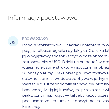
Informacje podstawowe
PROWADZĄCY:
Izabela Staniszewska – lekarka i doktorantka w
pasją są ultrasonografia i dydaktyka. Od kilku l
jej w wyjątkowy sposób łączyć wiedzę anatom
zastosowaniem USG. Dzięki temu potrafi w pr
wyjaśniać złożone struktury widoczne na obraz
Ukończyła kursy USG Polskiego Towarzystwa 
doświadczenie zawodowe zdobywa w jednym z k
Warszawie. Ultrasonografia stanowi również ist
badawczej. Misją jej kursów jest przekazanie 
praktyczny i inspirujący — tak, aby każdy uczes
poczuciem, że zrozumiał, zobaczył i potrafi z
klinicznej.