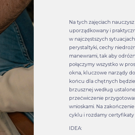
Na tych zajęciach nauczysz
uporządkowany i praktyc
w najczęstszych sytuacjach
perystaltyki, cechy niedro
manewrami, tak aby odróżn
połączymy wszystko w pros
okna, kluczowe narządy do 
końcu dla chętnych będzie
brzusznej według ustalonej
przećwiczenie przygotowan
wnioskami. Na zakończenie
cyklu i rozdamy certyfikat
IDEA: