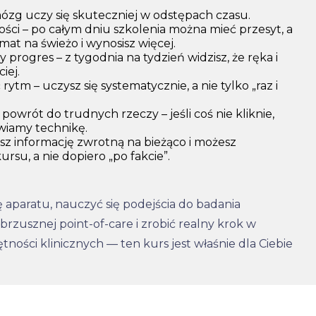
ózg uczy się skuteczniej w odstępach czasu.
ości – po całym dniu szkolenia można mieć przesyt, a
at na świeżo i wynosisz więcej.
 progres – z tygodnia na tydzień widzisz, że ręka i
iej.
rytm – uczysz się systematycznie, a nie tylko „raz i
 powrót do trudnych rzeczy – jeśli coś nie kliknie,
wiamy technikę.
esz informację zwrotną na bieżąco i możesz
rsu, a nie dopiero „po fakcie”.
ię aparatu, nauczyć się podejścia do badania
rzusznej point-of-care i zrobić realny krok w
ności klinicznych — ten kurs jest właśnie dla Ciebie