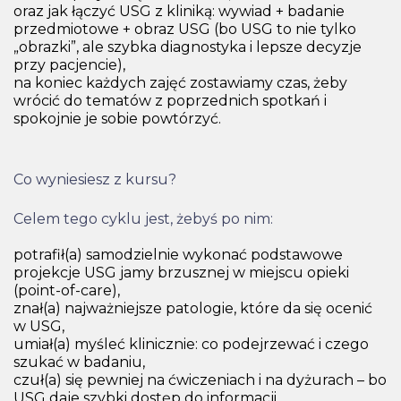
oraz jak łączyć USG z kliniką: wywiad + badanie
przedmiotowe + obraz USG (bo USG to nie tylko
„obrazki”, ale szybka diagnostyka i lepsze decyzje
przy pacjencie),
na koniec każdych zajęć zostawiamy czas, żeby
wrócić do tematów z poprzednich spotkań i
spokojnie je sobie powtórzyć.
Co wyniesiesz z kursu?
Celem tego cyklu jest, żebyś po nim:
potrafił(a) samodzielnie wykonać podstawowe
projekcje USG jamy brzusznej w miejscu opieki
(point-of-care),
znał(a) najważniejsze patologie, które da się ocenić
w USG,
umiał(a) myśleć klinicznie: co podejrzewać i czego
szukać w badaniu,
czuł(a) się pewniej na ćwiczeniach i na dyżurach – bo
USG daje szybki dostęp do informacji.