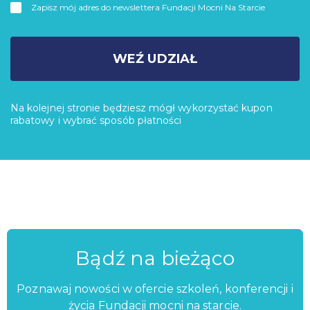
Zapisz mój adres do newslettera Fundacji Mocni Na Starcie
WEŹ UDZIAŁ
Na kolejnej stronie będziesz mógł wykorzystać kupon
rabatowy i wybrać sposób płatności
Bądź na bieżąco
Poznawaj nowości w ofercie szkoleń, konferencji i
życia Fundacji mocni na starcie.