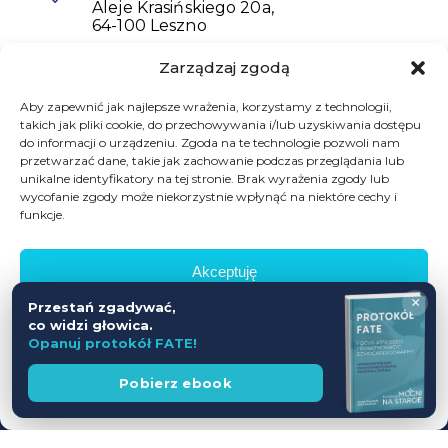
Aleje Krasińskiego 20a,
64-100 Leszno
Zarządzaj zgodą
601698402
biuro@mocninastarcie.pl
Aby zapewnić jak najlepsze wrażenia, korzystamy z technologii,
takich jak pliki cookie, do przechowywania i/lub uzyskiwania dostępu
do informacji o urządzeniu. Zgoda na te technologie pozwoli nam
przetwarzać dane, takie jak zachowanie podczas przeglądania lub
unikalne identyfikatory na tej stronie. Brak wyrażenia zgody lub
wycofanie zgody może niekorzystnie wpłynąć na niektóre cechy i
funkcje.
Akceptuję
© Fundacja Mocni Na Starcie
×
Przestań zgadywać,
Wszelkie prawa zastrzeżone
Odmów
co widzi głowica.
Opanuj protokół FATE!
Zobacz preferencje
Polityka prywatności
Regulamin promocji
Wesprzyj
Pobierz ebook
fundację
Polityka prywatności
Projekt i wykonanie serwisu:
Studio Dont