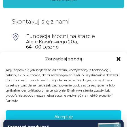
Skontakuj się z nami
Fundacja Mocni na starcie
Aleje Krasińskiego 20a,
64-100 Leszno
Zarządzaj zgodą
601698402
biuro@mocninastarcie.pl
Aby zapewnić jak najlepsze wrażenia, korzystamy z technologii,
takich jak pliki cookie, do przechowywania i/lub uzyskiwania dostępu
do informacji o urządzeniu. Zgoda na te technologie pozwoli nam
przetwarzać dane, takie jak zachowanie podczas przeglądania lub
unikalne identyfikatory na tej stronie. Brak wyrażenia zgody lub
wycofanie zgody może niekorzystnie wpłynąć na niektóre cechy i
funkcje.
Akceptuję
© Fundacja Mocni Na Starcie
×
Przestań zgadywać,