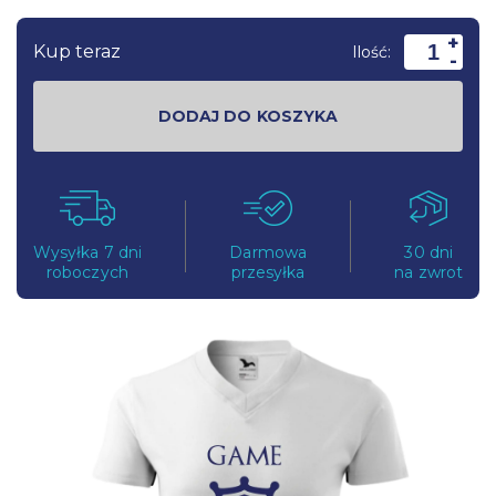
+
Kup teraz
Ilość:
-
DODAJ DO KOSZYKA
Wysyłka 7 dni
Darmowa
30 dni
roboczych
przesyłka
na zwrot