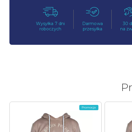
Wysyłka 7 dni
Darmowa
30 d
roboczych
przesyłka
na zw
Pr
Promocja