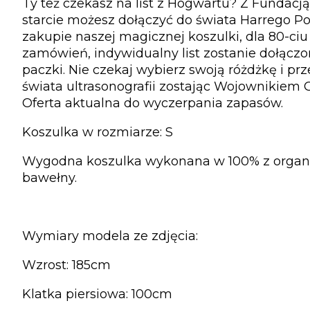
Ty też czekasz na list z Hogwartu? Z Fundacj
starcie możesz dołączyć do świata Harrego Pot
zakupie naszej magicznej koszulki, dla 80-ci
zamówień, indywidualny list zostanie dołączo
paczki. Nie czekaj wybierz swoją różdżkę i prz
świata ultrasonografii zostając Wojownikiem G
Oferta aktualna do wyczerpania zapasów.
Koszulka w rozmiarze: S
Wygodna koszulka wykonana w 100% z organ
bawełny.
Wymiary modela ze zdjęcia:
Wzrost: 185cm
Klatka piersiowa: 100cm