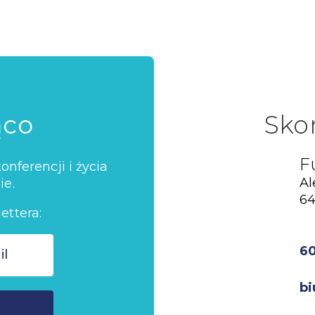
ąco
Sko
F
nferencji i życia
Al
ie.
64
ettera:
6
bi