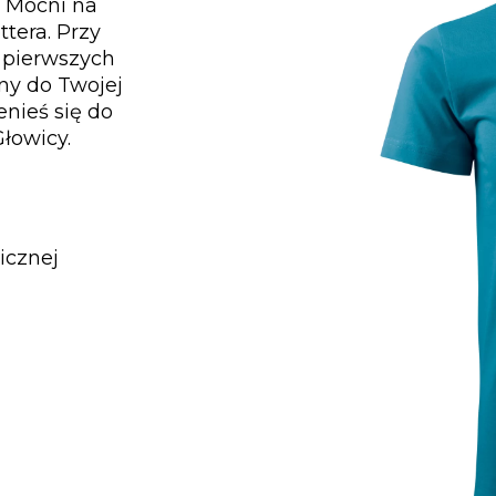
ą Mocni na
tera. Przy
u pierwszych
ny do Twojej
enieś się do
łowicy.
icznej