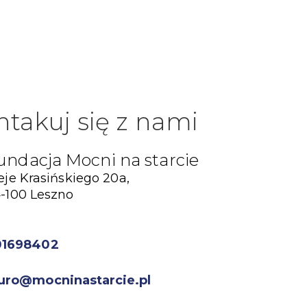
ntakuj się z nami
undacja Mocni na starcie
eje Krasińskiego 20a,
-100 Leszno
01698402
uro@mocninastarcie.pl