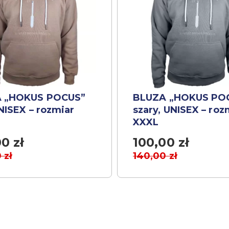
 „HOKUS POCUS”
BLUZA „HOKUS PO
NISEX – rozmiar
szary, UNISEX – roz
XXXL
00
zł
100,00
zł
0
zł
140,00
zł