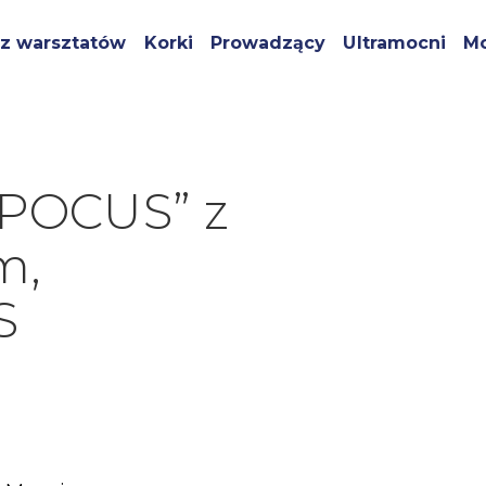
z warsztatów
Korki
Prowadzący
Ultramocni
Mo
 POCUS” z
m,
S