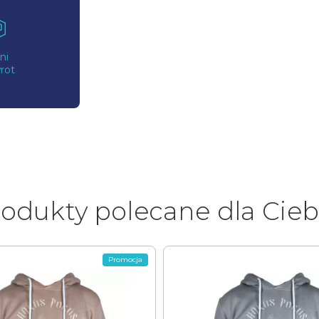
ni
rot
odukty polecane dla Cieb
Promocja