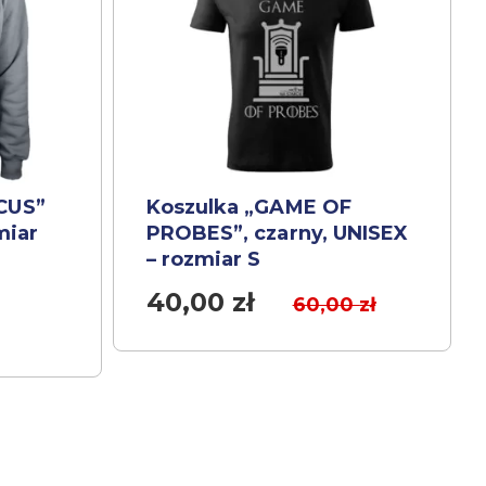
CUS”
Koszulka „GAME OF
miar
PROBES”, czarny, UNISEX
– rozmiar S
40,00
zł
60,00
zł