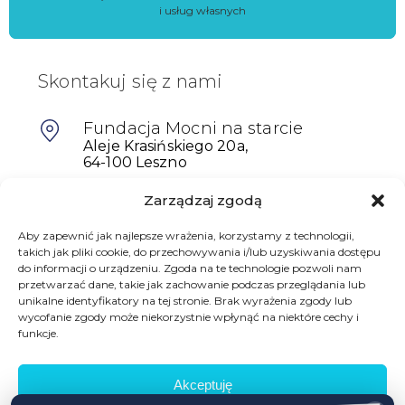
i usług własnych
Skontakuj się z nami
Fundacja Mocni na starcie
Aleje Krasińskiego 20a,
64-100 Leszno
Zarządzaj zgodą
601698402
biuro@mocninastarcie.pl
Aby zapewnić jak najlepsze wrażenia, korzystamy z technologii,
takich jak pliki cookie, do przechowywania i/lub uzyskiwania dostępu
do informacji o urządzeniu. Zgoda na te technologie pozwoli nam
przetwarzać dane, takie jak zachowanie podczas przeglądania lub
unikalne identyfikatory na tej stronie. Brak wyrażenia zgody lub
wycofanie zgody może niekorzystnie wpłynąć na niektóre cechy i
funkcje.
Akceptuję