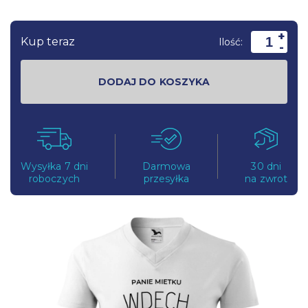
+
Kup teraz
Ilość:
-
DODAJ DO KOSZYKA
Wysyłka 7 dni
Darmowa
30 dni
roboczych
przesyłka
na zwrot