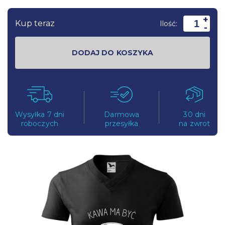
+
Kup teraz
Ilość:
-
DODAJ DO KOSZYKA
Wysyłka 7 dni
Darmowa
30 dni
roboczych
przesyłka
na zwrot