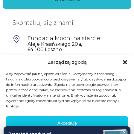
Skontakuj się z nami
Fundacja Mocni na starcie
Aleje Krasińskiego 20a,
64-100 Leszno
Zarządzaj zgodą
601698402
biuro@mocninastarcie.pl
Aby zapewnić jak najlepsze wrażenia, korzystamy z technologii,
takich jak pliki cookie, do przechowywania i/lub uzyskiwania dostępu
do informacji o urządzeniu. Zgoda na te technologie pozwoli nam
przetwarzać dane, takie jak zachowanie podczas przeglądania lub
unikalne identyfikatory na tej stronie. Brak wyrażenia zgody lub
wycofanie zgody może niekorzystnie wpłynąć na niektóre cechy i
funkcje.
Akceptuję
© Fundacja Mocni Na Starcie
×
Przestań zgadywać,