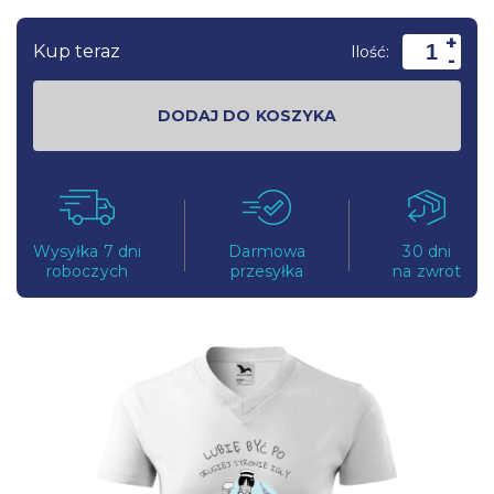
+
Kup teraz
Ilość:
-
DODAJ DO KOSZYKA
Wysyłka 7 dni
Darmowa
30 dni
roboczych
przesyłka
na zwrot