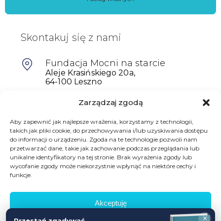
Skontakuj się z nami
Fundacja Mocni na starcie
Aleje Krasińskiego 20a,
64-100 Leszno
Zarządzaj zgodą
601698402
biuro@mocninastarcie.pl
Aby zapewnić jak najlepsze wrażenia, korzystamy z technologii,
takich jak pliki cookie, do przechowywania i/lub uzyskiwania dostępu
do informacji o urządzeniu. Zgoda na te technologie pozwoli nam
przetwarzać dane, takie jak zachowanie podczas przeglądania lub
unikalne identyfikatory na tej stronie. Brak wyrażenia zgody lub
wycofanie zgody może niekorzystnie wpłynąć na niektóre cechy i
funkcje.
Akceptuję
© Fundacja Mocni Na Starcie
×
Przestań zgadywać,