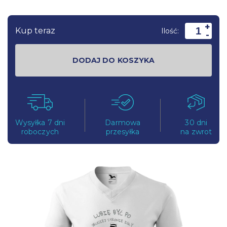
+
Kup teraz
Ilość:
-
DODAJ DO KOSZYKA
Wysyłka 7 dni
Darmowa
30 dni
roboczych
przesyłka
na zwrot