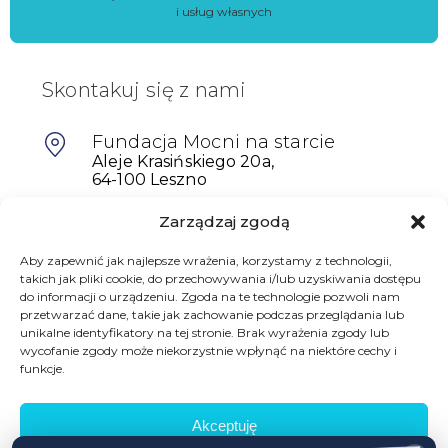
i usług własnych
Skontakuj się z nami
Fundacja Mocni na starcie
Aleje Krasińskiego 20a,
64-100 Leszno
Zarządzaj zgodą
601698402
biuro@mocninastarcie.pl
Aby zapewnić jak najlepsze wrażenia, korzystamy z technologii,
takich jak pliki cookie, do przechowywania i/lub uzyskiwania dostępu
do informacji o urządzeniu. Zgoda na te technologie pozwoli nam
przetwarzać dane, takie jak zachowanie podczas przeglądania lub
unikalne identyfikatory na tej stronie. Brak wyrażenia zgody lub
wycofanie zgody może niekorzystnie wpłynąć na niektóre cechy i
funkcje.
Akceptuję