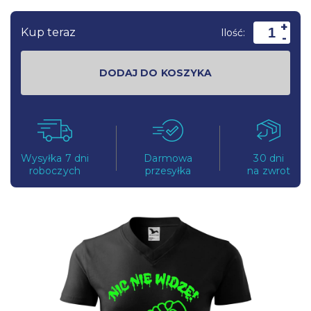
+
Kup teraz
Ilość:
-
DODAJ DO KOSZYKA
Wysyłka 7 dni
Darmowa
30 dni
roboczych
przesyłka
na zwrot