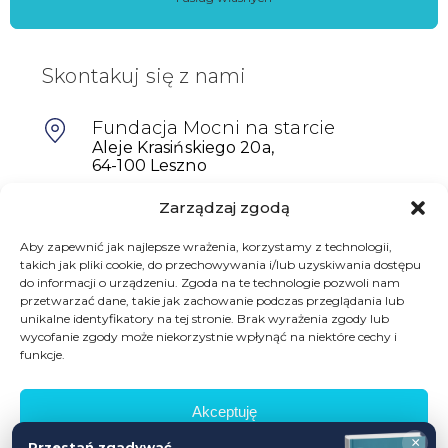
Skontakuj się z nami
Fundacja Mocni na starcie
Aleje Krasińskiego 20a,
64-100 Leszno
Zarządzaj zgodą
601698402
biuro@mocninastarcie.pl
Aby zapewnić jak najlepsze wrażenia, korzystamy z technologii,
takich jak pliki cookie, do przechowywania i/lub uzyskiwania dostępu
do informacji o urządzeniu. Zgoda na te technologie pozwoli nam
przetwarzać dane, takie jak zachowanie podczas przeglądania lub
unikalne identyfikatory na tej stronie. Brak wyrażenia zgody lub
wycofanie zgody może niekorzystnie wpłynąć na niektóre cechy i
funkcje.
Akceptuję
© Fundacja Mocni Na Starcie
×
Przestań zgadywać,