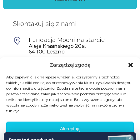
Skontakuj się z nami
Fundacja Mocni na starcie
Aleje Krasińskiego 20a,
64-100 Leszno
Zarządzaj zgodą
601698402
biuro@mocninastarcie.pl
Aby zapewnić jak najlepsze wrażenia, korzystamy z technologii,
takich jak pliki cookie, do przechowywania i/lub uzyskiwania dostępu
do informacji o urządzeniu. Zgoda na te technologie pozwoli nam
przetwarzać dane, takie jak zachowanie podczas przeglądania lub
unikalne identyfikatory na tej stronie. Brak wyrażenia zgody lub
wycofanie zgody może niekorzystnie wpłynąć na niektóre cechy i
funkcje.
Akceptuję
© Fundacja Mocni Na Starcie
×
Przestań zgadywać,