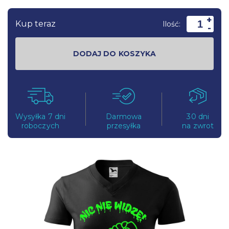
+
Kup teraz
Ilość:
-
DODAJ DO KOSZYKA
Wysyłka 7 dni
Darmowa
30 dni
roboczych
przesyłka
na zwrot