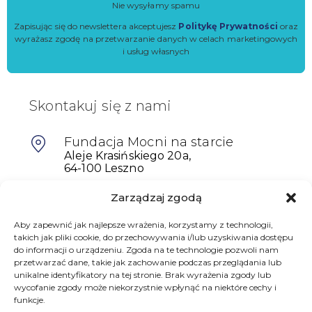
Nie wysyłamy spamu
Zapisując się do newslettera akceptujesz
Politykę Prywatności
oraz
wyrażasz zgodę na przetwarzanie danych w celach marketingowych
i usług własnych
Skontakuj się z nami
Fundacja Mocni na starcie
Aleje Krasińskiego 20a,
64-100 Leszno
Zarządzaj zgodą
601698402
biuro@mocninastarcie.pl
Aby zapewnić jak najlepsze wrażenia, korzystamy z technologii,
takich jak pliki cookie, do przechowywania i/lub uzyskiwania dostępu
do informacji o urządzeniu. Zgoda na te technologie pozwoli nam
przetwarzać dane, takie jak zachowanie podczas przeglądania lub
unikalne identyfikatory na tej stronie. Brak wyrażenia zgody lub
wycofanie zgody może niekorzystnie wpłynąć na niektóre cechy i
funkcje.