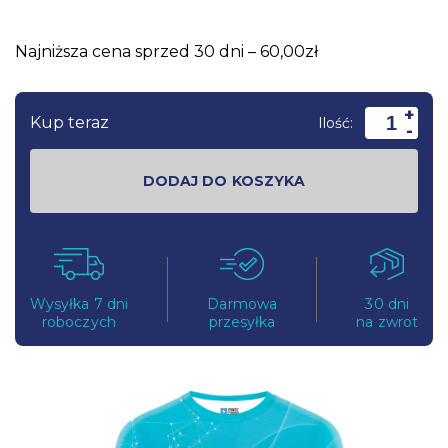
Najniższa cena sprzed 30 dni – 60,00zł
+
Kup teraz
Ilość:
-
DODAJ DO KOSZYKA
Wysyłka 7 dni
Darmowa
30 dni
roboczych
przesyłka
na zwrot