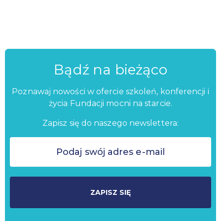
Bądź na bieżąco
Poznawaj nowości w ofercie szkoleń, konferencji i
życia Fundacji mocni na starcie.
Zapisz się do naszego newslettera:
ZAPISZ SIĘ