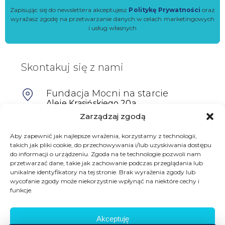
Zapisując się do newslettera akceptujesz
Politykę Prywatności
oraz
wyrażasz zgodę na przetwarzanie danych w celach marketingowych
i usług własnych
Skontakuj się z nami
Fundacja Mocni na starcie
Aleje Krasińskiego 20a,
64-100 Leszno
Zarządzaj zgodą
601698402
Aby zapewnić jak najlepsze wrażenia, korzystamy z technologii,
takich jak pliki cookie, do przechowywania i/lub uzyskiwania dostępu
biuro@mocninastarcie.pl
do informacji o urządzeniu. Zgoda na te technologie pozwoli nam
przetwarzać dane, takie jak zachowanie podczas przeglądania lub
unikalne identyfikatory na tej stronie. Brak wyrażenia zgody lub
wycofanie zgody może niekorzystnie wpłynąć na niektóre cechy i
funkcje.
Akceptuję