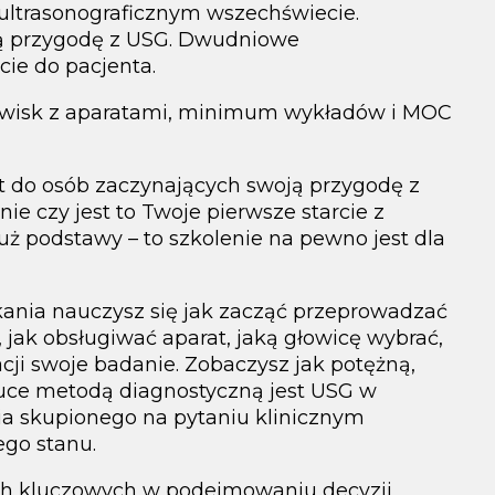
 ultrasonograficznym wszechświecie.
ją przygodę z USG. Dwudniowe
ie do pacjenta.
nowisk z aparatami, minimum wykładów i MOC
t do osób zaczynających swoją przygodę z
nie czy jest to Twoje pierwsze starcie z
uż podstawy – to szkolenie na pewno jest dla
kania nauczysz się jak zacząć przeprowadzać
 jak obsługiwać aparat, jaką głowicę wybrać,
ji swoje badanie. Zobaczysz jak potężną,
auce metodą diagnostyczną jest USG w
a skupionego na pytaniu klinicznym
ego stanu.
ch kluczowych w podejmowaniu decyzji