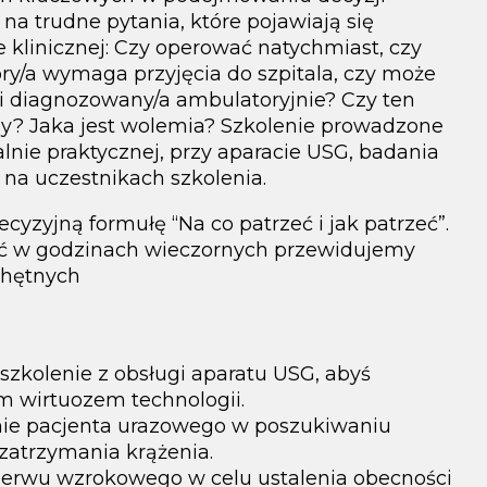
na trudne pytania, które pojawiają się
 klinicznej: Czy operować natychmiast, czy
y/a wymaga przyjęcia do szpitala, czy może
 i diagnozowany/a ambulatoryjnie? Czy ten
ny? Jaka jest wolemia? Szkolenie prowadzone
nie praktycznej, przy aparacie USG, badania
a uczestnikach szkolenia.
cyzyjną formułę “Na co patrzeć i jak patrzeć”.
ęć w godzinach wieczornych przewidujemy
chętnych
 szkolenie z obsługi aparatu USG, abyś
ym wirtuozem technologii.
nie pacjenta urazowego w poszukiwaniu
zatrzymania krążenia.
erwu wzrokowego w celu ustalenia obecności