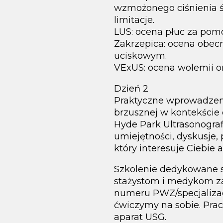
wzmożonego ciśnienia ś
limitacje.
LUS: ocena płuc za pomo
Zakrzepica: ocena obecn
uciskowym.
VExUS: ocena wolemii or
Dzień 2
Praktyczne wprowadzeni
brzusznej w kontekście
Hyde Park Ultrasonogra
umiejętności, dyskusje
który interesuje Ciebie 
Szkolenie dedykowane s
stażystom i medykom za
numeru PWZ/specjalizacj
ćwiczymy na sobie. Pra
aparat USG.