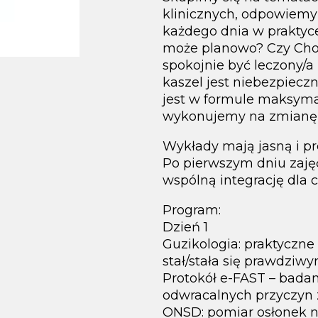
klinicznych, odpowiemy 
każdego dnia w praktyce
może planowo? Czy Chor
spokojnie być leczony/a
kaszel jest niebezpiecz
jest w formule maksymal
wykonujemy na zmianę n
Wykłady mają jasną i pre
Po pierwszym dniu zaj
wspólną integrację dla 
Program:
Dzień 1
Guzikologia: praktyczne
stał/stała się prawdziw
Protokół e-FAST – bada
odwracalnych przyczyn 
ONSD: pomiar osłonek n