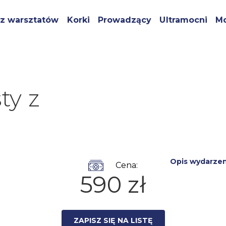
z warsztatów
Korki
Prowadzący
Ultramocni
Mo
ty z
Opis wydarzen
Cena:
590 zł
ZAPISZ SIĘ NA LISTĘ