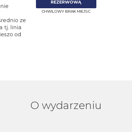
REZERWOWĄ
enie
CHWILOWY BRAK MIEJSC
.
rednio ze
j. linia
ieszo od
O wydarzeniu