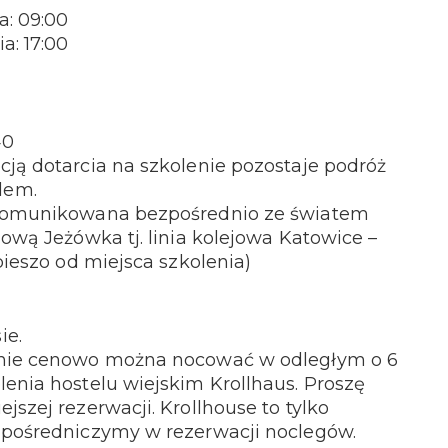
a: 09:00
a: 17:00
40
ją dotarcia na szkolenie pozostaje podróż
dem.
skomunikowana bezpośrednio ze światem
jową Jeżówka tj. linia kolejowa Katowice –
pieszo od miejsca szkolenia)
ie.
tnie cenowo można nocować w odległym o 6
enia hostelu wiejskim Krollhaus. Proszę
jszej rezerwacji. Krollhouse to tylko
 pośredniczymy w rezerwacji noclegów.