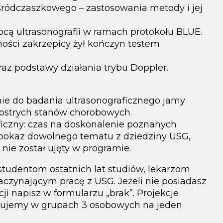
ródczaszkowego – zastosowania metody i jej
cą ultrasonografii w ramach protokołu BLUE.
ości zakrzepicy żył kończyn testem
az podstawy działania trybu Doppler.
e do badania ultrasonograficznego jamy
 ostrych stanów chorobowych.
ficzny: czas na doskonalenie poznanych
, pokaz dowolnego tematu z dziedziny USG,
a nie został ujęty w programie.
tudentom ostatnich lat studiów, lekarzom
czynającym pracę z USG. Jeżeli nie posiadasz
i napisz w formularzu „brak”. Projekcje
cujemy w grupach 3 osobowych na jeden