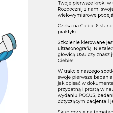
Twoje pierwsze kroki w
Rozpocznij z nami swo
wielowymiarowe podejśc
Czeka na Ciebie 6 sta
praktyki.
Szkolenie kierowane jes
ultrasonografią. Niezależ
głowicą USG czy znasz j
Ciebie!
W trakcie naszego spot
swoje pierwsze badania,
jak opisać w dokumentac
przydatną i prostą w n
wydaniu POCUS, badani
dotyczącym pacjenta i j
Skupimy się na temata