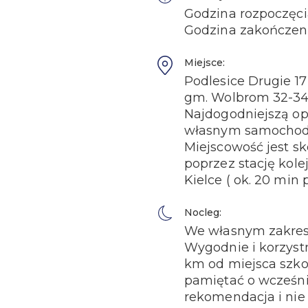
Godzina rozpoczęci
Godzina zakończeni
Miejsce:
Podlesice Drugie 17
gm. Wolbrom 32-3
Najdogodniejszą opc
własnym samocho
Miejscowość jest 
poprzez stację kole
Kielce ( ok. 20 min 
Nocleg:
We własnym zakres
Wygodnie i korzys
km od miejsca szkol
pamiętać o wcześnie
rekomendacja i nie