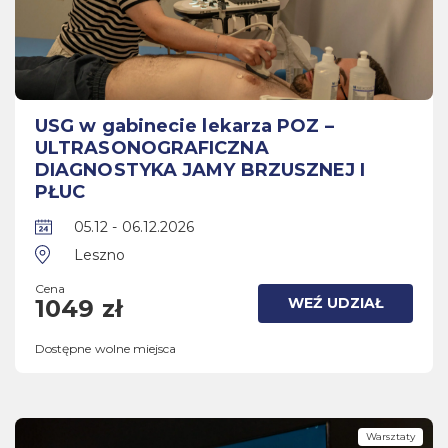
USG w gabinecie lekarza POZ –
ULTRASONOGRAFICZNA
DIAGNOSTYKA JAMY BRZUSZNEJ I
PŁUC
05.12 - 06.12.2026
Leszno
Cena
WEŹ UDZIAŁ
1049 zł
Dostępne wolne miejsca
Warsztaty