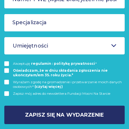
Umiejętności
Akceptuję
regulamin
i
politykę prywatnosci
*
Oświadczam, że w dniu składania zgłoszenia nie
ukończyłam/em 35. roku życia.*
Wyrażam zgodę na gromadzenie i przetwarzanie moich danych
osobowych*
(czytaj więcej)
Zapisz mój adres do newslettera Fundacji Mocni Na Starcie
ZAPISZ SIĘ NA WYDARZENIE