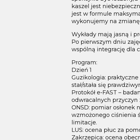
kaszel jest niebezpiecz
jest w formule maksymal
wykonujemy na zmianę n
Wykłady mają jasną i pre
Po pierwszym dniu zaj
wspólną integrację dla 
Program:
Dzień 1
Guzikologia: praktyczne
stał/stała się prawdziw
Protokół e-FAST – bada
odwracalnych przyczyn 
ONSD: pomiar osłonek n
wzmożonego ciśnienia ś
limitacje.
LUS: ocena płuc za pomo
Zakrzepica: ocena obecn