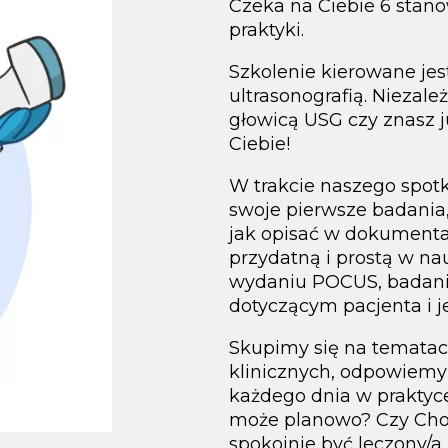
Czeka na Ciebie 6 sta
praktyki.
Szkolenie kierowane jes
ultrasonografią. Niezależ
głowicą USG czy znasz j
Ciebie!
W trakcie naszego spot
swoje pierwsze badania,
jak opisać w dokumentac
przydatną i prostą w n
wydaniu POCUS, badani
dotyczącym pacjenta i j
Skupimy się na temata
klinicznych, odpowiemy 
każdego dnia w praktyce
może planowo? Czy Chor
spokojnie być leczony/a