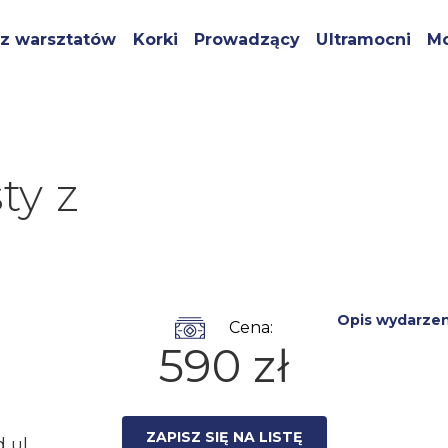
z warsztatów
Korki
Prowadzący
Ultramocni
Mo
ty z
Opis wydarzen
Cena:
590 zł
ZAPISZ SIĘ NA LISTĘ
 ul.