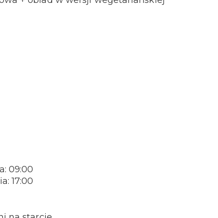
owa + obiad w wersji wegetariańskiej
a: 09:00
a: 17:00
i na starcie