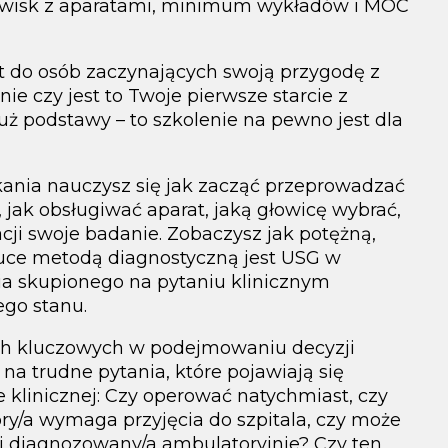
nowisk z aparatami, minimum wykładów i MOC
t do osób zaczynających swoją przygodę z
nie czy jest to Twoje pierwsze starcie z
uż podstawy – to szkolenie na pewno jest dla
kania nauczysz się jak zacząć przeprowadzać
 jak obsługiwać aparat, jaką głowicę wybrać,
ji swoje badanie. Zobaczysz jak potężną,
auce metodą diagnostyczną jest USG w
a skupionego na pytaniu klinicznym
ego stanu.
ch kluczowych w podejmowaniu decyzji
na trudne pytania, które pojawiają się
 klinicznej: Czy operować natychmiast, czy
y/a wymaga przyjęcia do szpitala, czy może
 i diagnozowany/a ambulatoryjnie? Czy ten