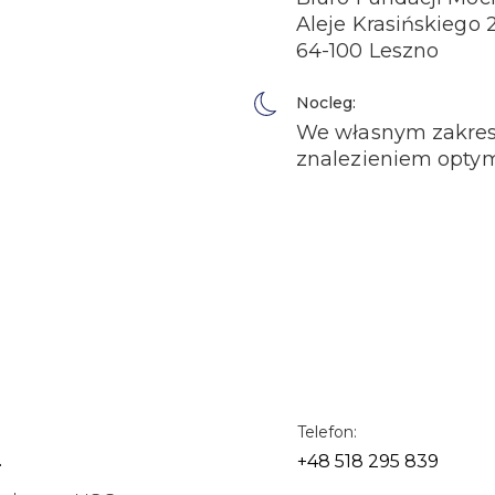
Aleje Krasińskiego 
64-100 Leszno
Nocleg:
We własnym zakresi
znalezieniem optyma
z
Telefon:
+48 518 295 839