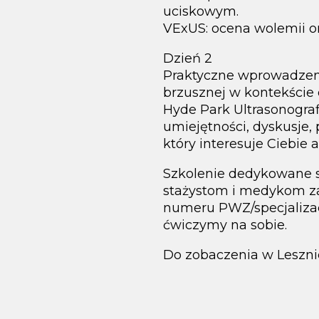
uciskowym.
VExUS: ocena wolemii or
Dzień 2
Praktyczne wprowadzeni
brzusznej w kontekście
Hyde Park Ultrasonogra
umiejętności, dyskusje
który interesuje Ciebie 
Szkolenie dedykowane s
stażystom i medykom za
numeru PWZ/specjalizacj
ćwiczymy na sobie.
Do zobaczenia w Leszni