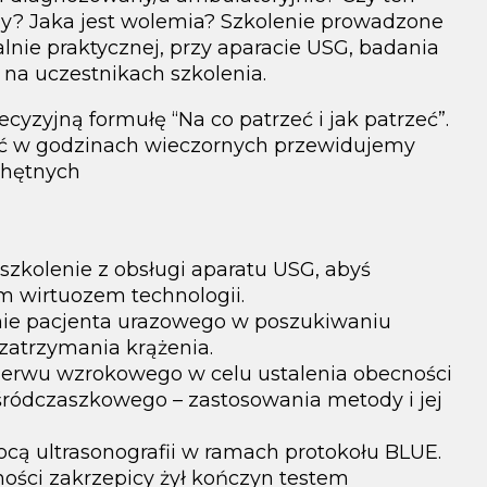
ny? Jaka jest wolemia? Szkolenie prowadzone
nie praktycznej, przy aparacie USG, badania
a uczestnikach szkolenia.
cyzyjną formułę “Na co patrzeć i jak patrzeć”.
ęć w godzinach wieczornych przewidujemy
chętnych
 szkolenie z obsługi aparatu USG, abyś
ym wirtuozem technologii.
nie pacjenta urazowego w poszukiwaniu
zatrzymania krążenia.
erwu wzrokowego w celu ustalenia obecności
ródczaszkowego – zastosowania metody i jej
cą ultrasonografii w ramach protokołu BLUE.
ości zakrzepicy żył kończyn testem