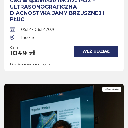
USG w gabinecie lekarza POZ –
ULTRASONOGRAFICZNA
DIAGNOSTYKA JAMY BRZUSZNEJ I
PŁUC
05.12 - 06.12.2026
Leszno
Cena
WEŹ UDZIAŁ
1049 zł
Dostępne wolne miejsca
Warsztaty