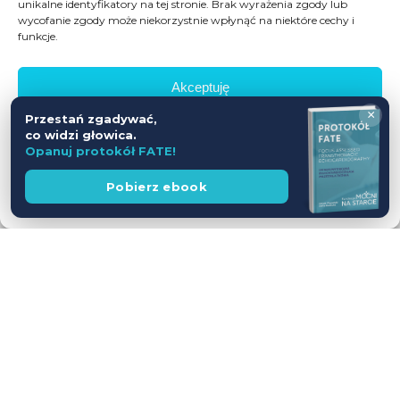
unikalne identyfikatory na tej stronie. Brak wyrażenia zgody lub
wycofanie zgody może niekorzystnie wpłynąć na niektóre cechy i
funkcje.
Akceptuję
×
Przestań zgadywać,
Odmów
co widzi głowica.
Opanuj protokół FATE!
Zobacz preferencje
Wesprzyj
Pobierz ebook
fundację
Polityka prywatności
Workshop USG z udziałem Pacjentów
— jednodniowy kurs intensywny
28.11.2026