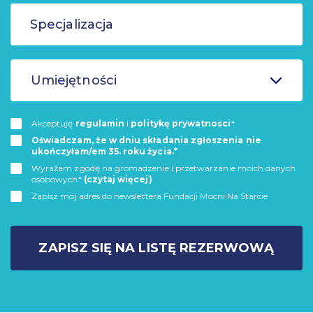
Umiejętności
Akceptuję
regulamin
i
politykę prywatnosci
*
Oświadczam, że w dniu składania zgłoszenia nie
ukończyłam/em 35. roku życia.*
Wyrażam zgodę na gromadzenie i przetwarzanie moich danych
osobowych*
(czytaj więcej)
Zapisz mój adres do newslettera Fundacji Mocni Na Starcie
ZAPISZ SIĘ NA LISTĘ REZERWOWĄ