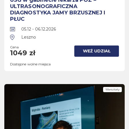
USG w gabinecie lekarza POZ –
ULTRASONOGRAFICZNA
DIAGNOSTYKA JAMY BRZUSZNEJ I
PŁUC
05.12 - 06.12.2026
Leszno
Cena
WEŹ UDZIAŁ
1049 zł
Dostępne wolne miejsca
Warsztaty