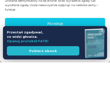
unikalne identyfikatory na tej stronie. Brak wyrażenia zgody lub
wycofanie zgody może niekorzystnie wpłynąć na niektóre cechy i
funkcje.
Akceptuję
×
Przestań zgadywać,
Odmów
co widzi głowica.
Opanuj protokół FATE!
Zobacz preferencje
Wesprzyj
Pobierz ebook
fundację
Polityka prywatności
Workshop USG z udziałem Pacjentów
— jednodniowy kurs intensywny
28.11.2026