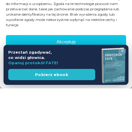
do informacji o urządzeniu. Zgoda na te technologie pozwoli nam
przetwarzać dane, takie jak zachowanie podczas przeglądania lub
unikalne identyfikatory na tej stronie. Brak wyrażenia zgody lub
wycofanie zgody może niekorzystnie wpłynąć na niektóre cechy i
funkcje.
Akceptuję
×
Przestań zgadywać,
Odmów
co widzi głowica.
Opanuj protokół FATE!
Zobacz preferencje
Wesprzyj
Pobierz ebook
fundację
Polityka prywatności
Workshop USG z udziałem Pacjentów
— jednodniowy kurs intensywny