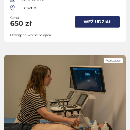
Leszno
Cena
WEŹ UDZIAŁ
650 zł
Dostępne wolne miejsca
Warsztaty