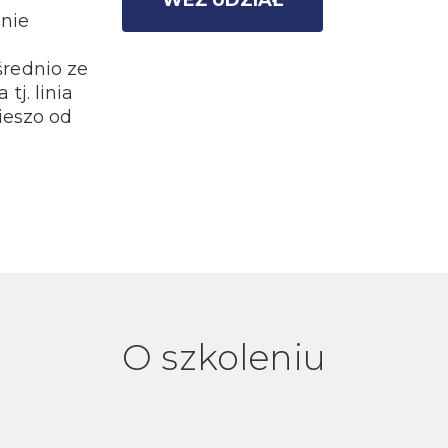
WEŹ UDZIAŁ
enie
.
rednio ze
j. linia
ieszo od
O szkoleniu