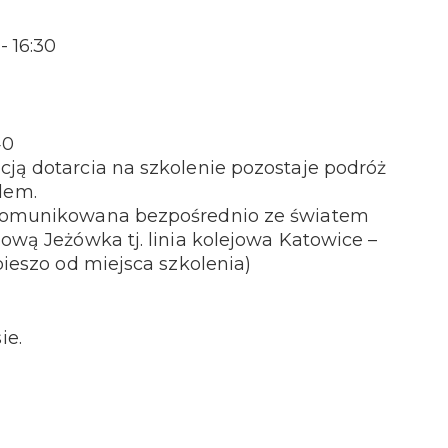
- 16:30
40
ją dotarcia na szkolenie pozostaje podróż
dem.
skomunikowana bezpośrednio ze światem
jową Jeżówka tj. linia kolejowa Katowice –
pieszo od miejsca szkolenia)
ie.