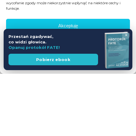
wycofanie zgody może niekorzystnie wpłynąć na niektóre cechy i
funkcje.
Akceptuję
×
Przestań zgadywać,
Odmów
co widzi głowica.
Opanuj protokół FATE!
Zobacz preferencje
Wesprzyj
Pobierz ebook
fundację
Polityka prywatności
Workshop USG z udziałem Pacjentów
— jednodniowy kurs intensywny
28.11.2026