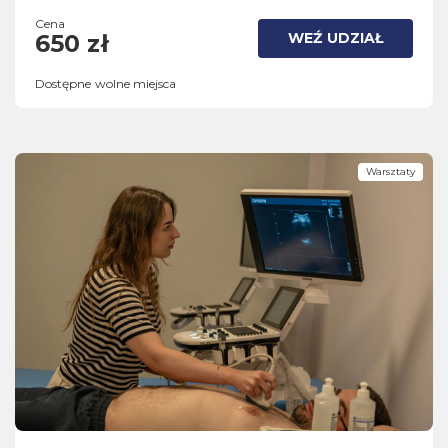
Cena
WEŹ UDZIAŁ
650 zł
Dostępne wolne miejsca
Warsztaty