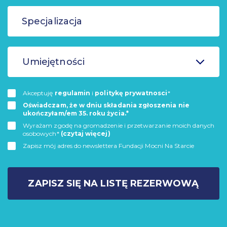
Umiejętności
Akceptuję
regulamin
i
politykę prywatnosci
*
Oświadczam, że w dniu składania zgłoszenia nie
ukończyłam/em 35. roku życia.*
Wyrażam zgodę na gromadzenie i przetwarzanie moich danych
osobowych*
(czytaj więcej)
Zapisz mój adres do newslettera Fundacji Mocni Na Starcie
ZAPISZ SIĘ NA LISTĘ REZERWOWĄ