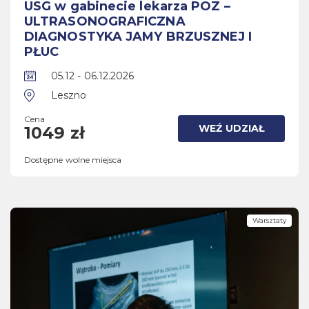
USG w gabinecie lekarza POZ –
ULTRASONOGRAFICZNA
DIAGNOSTYKA JAMY BRZUSZNEJ I
PŁUC
05.12 - 06.12.2026
Leszno
Cena
WEŹ UDZIAŁ
1049 zł
Dostępne wolne miejsca
Warsztaty