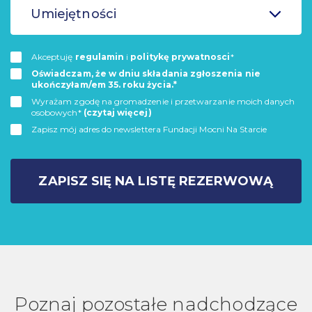
Umiejętności
Akceptuję
regulamin
i
politykę prywatnosci
*
Oświadczam, że w dniu składania zgłoszenia nie
ukończyłam/em 35. roku życia.*
Wyrażam zgodę na gromadzenie i przetwarzanie moich danych
osobowych*
(czytaj więcej)
Zapisz mój adres do newslettera Fundacji Mocni Na Starcie
ZAPISZ SIĘ NA LISTĘ REZERWOWĄ
Poznaj pozostałe nadchodzące