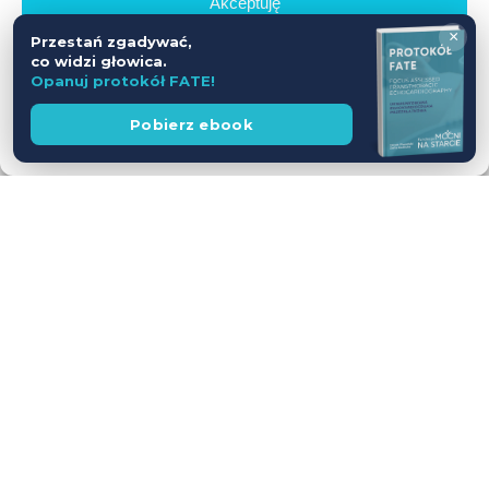
Akceptuję
×
Przestań zgadywać,
Odmów
co widzi głowica.
Opanuj protokół FATE!
Zobacz preferencje
Wesprzyj
Pobierz ebook
fundację
Polityka prywatności
Workshop USG z udziałem Pacjentów
— jednodniowy kurs intensywny
28.11.2026
Leszno
Cena
WEŹ UDZIAŁ
590 zł