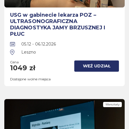
USG w gabinecie lekarza POZ –
ULTRASONOGRAFICZNA
DIAGNOSTYKA JAMY BRZUSZNEJ I
PŁUC
05.12 - 06.12.2026
Leszno
Cena
WEŹ UDZIAŁ
1049 zł
Dostępne wolne miejsca
Warsztaty