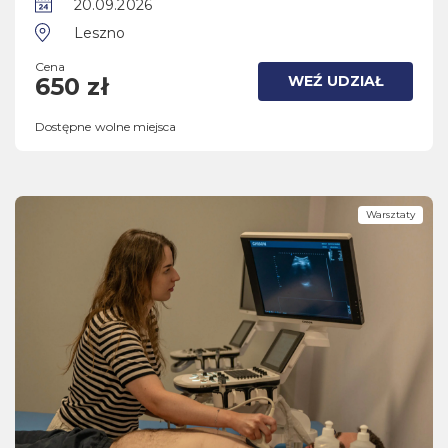
20.09.2026
Leszno
Cena
WEŹ UDZIAŁ
650 zł
Dostępne wolne miejsca
Warsztaty