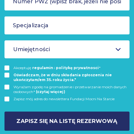
Umiejętności
Akceptuję
regulamin
i
politykę prywatnosci
*
Oświadczam, że w dniu składania zgłoszenia nie
ukończyłam/em 35. roku życia.*
Wyrażam zgodę na gromadzenie i przetwarzanie moich danych
osobowych*
(czytaj więcej)
Zapisz mój adres do newslettera Fundacji Mocni Na Starcie
ZAPISZ SIĘ NA LISTĘ REZERWOWĄ