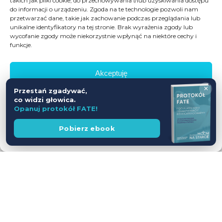
takich jak pliki cookie, do przechowywania i/lub uzyskiwania dostępu
do informacji o urządzeniu. Zgoda na te technologie pozwoli nam
przetwarzać dane, takie jak zachowanie podczas przeglądania lub
unikalne identyfikatory na tej stronie. Brak wyrażenia zgody lub
wycofanie zgody może niekorzystnie wpłynąć na niektóre cechy i
funkcje.
Akceptuję
×
Przestań zgadywać,
Odmów
co widzi głowica.
Opanuj protokół FATE!
Zobacz preferencje
Wesprzyj
Pobierz ebook
fundację
Polityka prywatności
Workshop USG z udziałem Pacjentów
— jednodniowy kurs intensywny