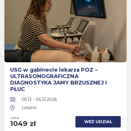
USG w gabinecie lekarza POZ –
ULTRASONOGRAFICZNA
DIAGNOSTYKA JAMY BRZUSZNEJ I
PŁUC
05.12 - 06.12.2026
Leszno
Cena
WEŹ UDZIAŁ
1049 zł