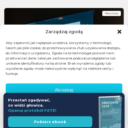
Warsztaty
Zarządzaj zgodą
Aby zapewnić jak najlepsze wrażenia, korzystamy z technologii,
takich jak pliki cookie, do przechowywania i/lub uzyskiwania dostępu
do informacji o urządzeniu. Zgoda na te technologie pozwoli nam
przetwarzać dane, takie jak zachowanie podczas przeglądania lub
unikalne identyfikatory na tej stronie. Brak wyrażenia zgody lub
wycofanie zgody może niekorzystnie wpłynąć na niektóre cechy i
funkcje.
Akceptuję
×
Przestań zgadywać,
Odmów
co widzi głowica.
Opanuj protokół FATE!
Zobacz preferencje
Wesprzyj
Pobierz ebook
fundację
Polityka prywatności