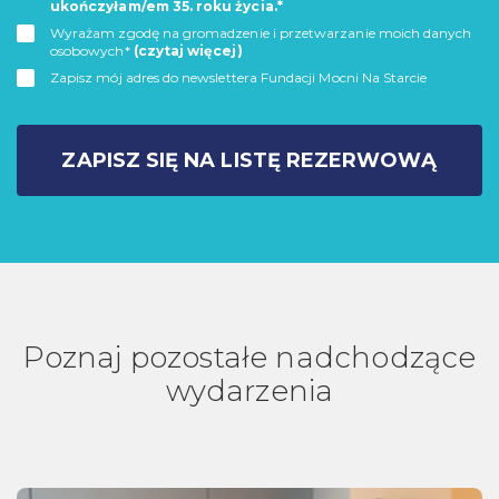
ukończyłam/em 35. roku życia.*
Wyrażam zgodę na gromadzenie i przetwarzanie moich danych
osobowych*
(czytaj więcej)
Zapisz mój adres do newslettera Fundacji Mocni Na Starcie
ZAPISZ SIĘ NA LISTĘ REZERWOWĄ
Poznaj pozostałe nadchodzące
wydarzenia