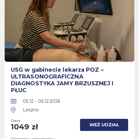
USG w gabinecie lekarza POZ –
ULTRASONOGRAFICZNA
DIAGNOSTYKA JAMY BRZUSZNEJ I
PŁUC
05.12 - 06.12.2026
Leszno
Cena
WEŹ UDZIAŁ
1049 zł
Dostępne wolne miejsca