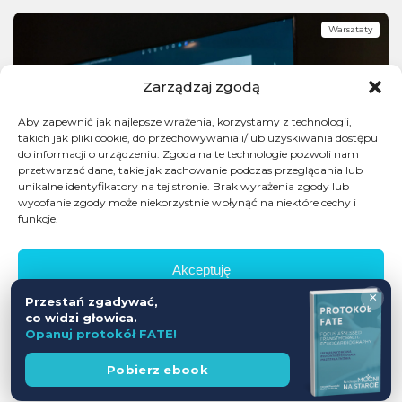
Warsztaty
Zarządzaj zgodą
Aby zapewnić jak najlepsze wrażenia, korzystamy z technologii,
takich jak pliki cookie, do przechowywania i/lub uzyskiwania dostępu
do informacji o urządzeniu. Zgoda na te technologie pozwoli nam
przetwarzać dane, takie jak zachowanie podczas przeglądania lub
unikalne identyfikatory na tej stronie. Brak wyrażenia zgody lub
wycofanie zgody może niekorzystnie wpłynąć na niektóre cechy i
funkcje.
Akceptuję
×
Przestań zgadywać,
Odmów
co widzi głowica.
Opanuj protokół FATE!
Zobacz preferencje
Wesprzyj
Pobierz ebook
fundację
Polityka prywatności