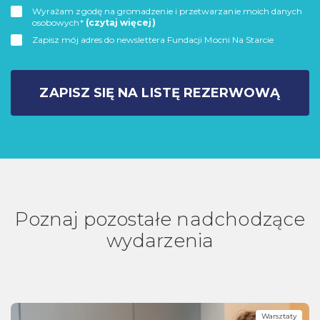
Wyrażam zgodę na gromadzenie i przetwarzanie moich danych
osobowych*
(czytaj więcej)
Zapisz mój adres do newslettera Fundacji Mocni Na Starcie
ZAPISZ SIĘ NA LISTĘ REZERWOWĄ
Poznaj pozostałe nadchodzące
wydarzenia
Warsztaty