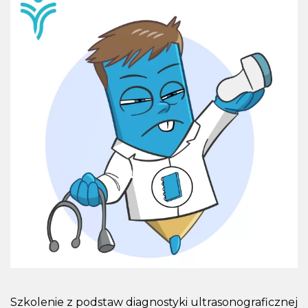
Szkolenie z podstaw diagnostyki ultrasonograficznej