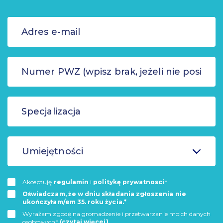
Umiejętności
Akceptuję
regulamin
i
politykę prywatnosci
*
Oświadczam, że w dniu składania zgłoszenia nie
ukończyłam/em 35. roku życia.*
Wyrażam zgodę na gromadzenie i przetwarzanie moich danych
osobowych*
(czytaj więcej)