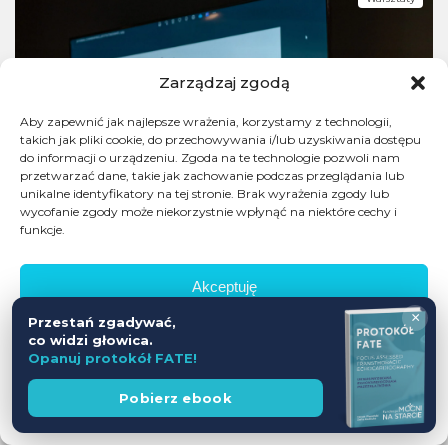
Zarządzaj zgodą
Aby zapewnić jak najlepsze wrażenia, korzystamy z technologii,
takich jak pliki cookie, do przechowywania i/lub uzyskiwania dostępu
do informacji o urządzeniu. Zgoda na te technologie pozwoli nam
przetwarzać dane, takie jak zachowanie podczas przeglądania lub
unikalne identyfikatory na tej stronie. Brak wyrażenia zgody lub
wycofanie zgody może niekorzystnie wpłynąć na niektóre cechy i
funkcje.
Akceptuję
×
Przestań zgadywać,
Odmów
co widzi głowica.
Opanuj protokół FATE!
Zobacz preferencje
Wesprzyj
Pobierz ebook
fundację
Polityka prywatności