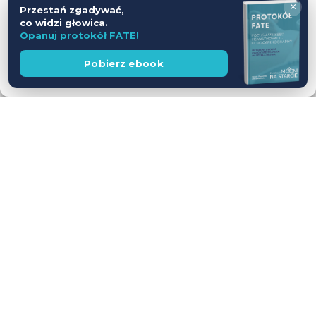
×
Przestań zgadywać,
Odmów
co widzi głowica.
Opanuj protokół FATE!
Zobacz preferencje
Wesprzyj
Pobierz ebook
fundację
Polityka prywatności
Workshop USG z udziałem Pacjentów
— jednodniowy kurs intensywny
28.11.2026
Leszno
Cena
WEŹ UDZIAŁ
590 zł