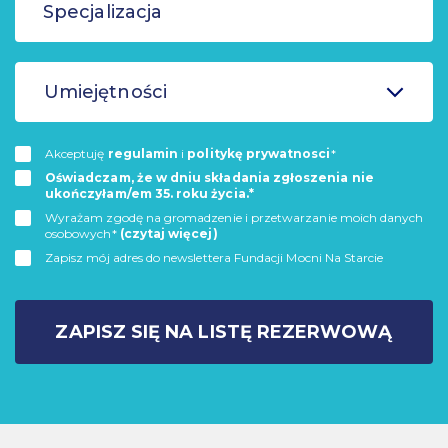
Umiejętności
Akceptuję
regulamin
i
politykę prywatnosci
*
Oświadczam, że w dniu składania zgłoszenia nie
ukończyłam/em 35. roku życia.*
Wyrażam zgodę na gromadzenie i przetwarzanie moich danych
osobowych*
(czytaj więcej)
Zapisz mój adres do newslettera Fundacji Mocni Na Starcie
ZAPISZ SIĘ NA LISTĘ REZERWOWĄ