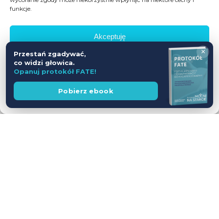
funkcje.
Akceptuję
×
Przestań zgadywać,
Odmów
co widzi głowica.
Opanuj protokół FATE!
Zobacz preferencje
Wesprzyj
Pobierz ebook
fundację
Polityka prywatności
Workshop USG z udziałem Pacjentów
— jednodniowy kurs intensywny
28.11.2026
Leszno