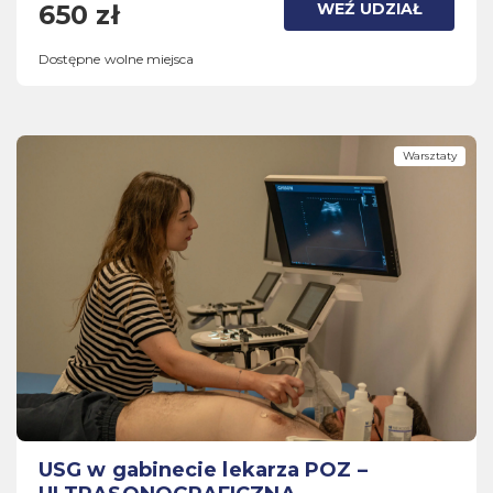
WEŹ UDZIAŁ
650 zł
Dostępne wolne miejsca
Warsztaty
USG w gabinecie lekarza POZ –