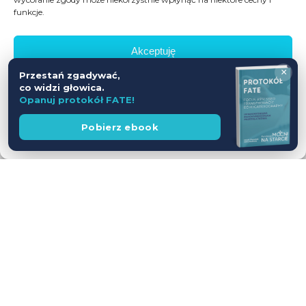
funkcje.
Akceptuję
×
Przestań zgadywać,
Odmów
co widzi głowica.
Opanuj protokół FATE!
Zobacz preferencje
Wesprzyj
Pobierz ebook
fundację
Polityka prywatności
Workshop USG z udziałem Pacjentów
— jednodniowy kurs intensywny
28.11.2026
Leszno