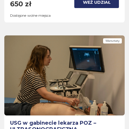
WEŹ UDZIAŁ
650 zł
Dostępne wolne miejsca
Warsztaty
USG w gabinecie lekarza POZ –