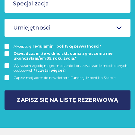
Umiejętności
Akceptuję
regulamin
i
politykę prywatnosci
*
Oświadczam, że w dniu składania zgłoszenia nie
ukończyłam/em 35. roku życia.*
Wyrażam zgodę na gromadzenie i przetwarzanie moich danych
osobowych*
(czytaj więcej)
Zapisz mój adres do newslettera Fundacji Mocni Na Starcie
ZAPISZ SIĘ NA LISTĘ REZERWOWĄ