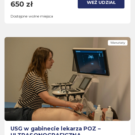
WEŹ UDZIAŁ
650 zł
Dostępne wolne miejsca
Warsztaty
USG w gabinecie lekarza POZ –