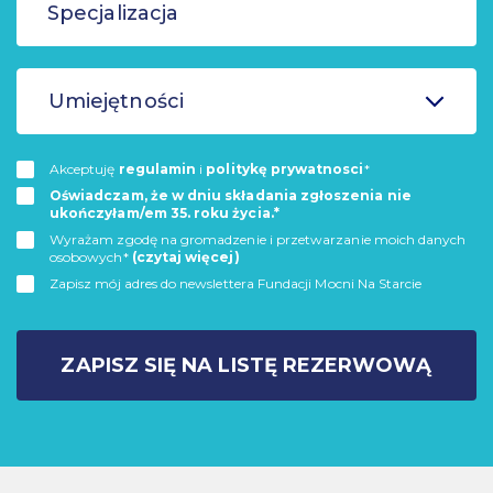
Umiejętności
Akceptuję
regulamin
i
politykę prywatnosci
*
Oświadczam, że w dniu składania zgłoszenia nie
ukończyłam/em 35. roku życia.*
Wyrażam zgodę na gromadzenie i przetwarzanie moich danych
osobowych*
(czytaj więcej)
Zapisz mój adres do newslettera Fundacji Mocni Na Starcie
ZAPISZ SIĘ NA LISTĘ REZERWOWĄ