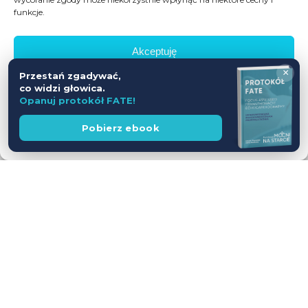
funkcje.
Akceptuję
×
Przestań zgadywać,
Odmów
co widzi głowica.
Opanuj protokół FATE!
Zobacz preferencje
Wesprzyj
Pobierz ebook
fundację
Polityka prywatności
Workshop USG z udziałem Pacjentów
— jednodniowy kurs intensywny
28.11.2026
Leszno