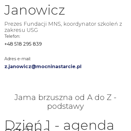
Janowicz
Prezes Fundacji MNS, koordynator szkoleń z
zakresu USG
Telefon:
+48 518 295 839
Adres e-mail:
z.janowicz@mocninastarcie.pl
Jama brzuszna od A do Z -
podstawy
Dzień 1 - agenda
ogólna