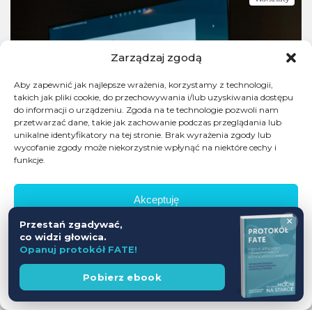
Zarządzaj zgodą
Aby zapewnić jak najlepsze wrażenia, korzystamy z technologii,
takich jak pliki cookie, do przechowywania i/lub uzyskiwania dostępu
do informacji o urządzeniu. Zgoda na te technologie pozwoli nam
przetwarzać dane, takie jak zachowanie podczas przeglądania lub
unikalne identyfikatory na tej stronie. Brak wyrażenia zgody lub
wycofanie zgody może niekorzystnie wpłynąć na niektóre cechy i
funkcje.
Akceptuję
×
Przestań zgadywać,
Odmów
co widzi głowica.
Opanuj protokół FATE!
Zobacz preferencje
Wesprzyj
Pobierz ebook
fundację
Polityka prywatności