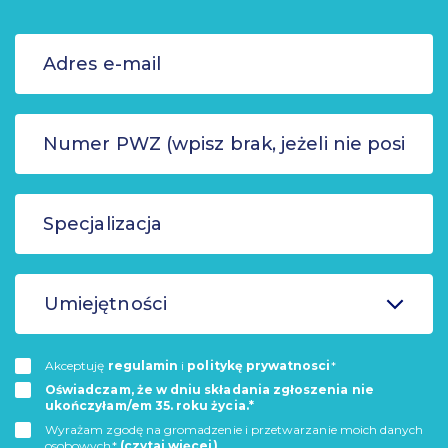
Umiejętności
Akceptuję
regulamin
i
politykę prywatnosci
*
Oświadczam, że w dniu składania zgłoszenia nie
ukończyłam/em 35. roku życia.*
Wyrażam zgodę na gromadzenie i przetwarzanie moich danych
osobowych*
(czytaj więcej)