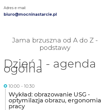
Adres e-mail:
biuro@mocninastarcie.pl
Jama brzuszna od A do Z -
podstawy
Dzień 1 - agenda
ogólna
10:00 - 10:30
Wykład: obrazowanie USG -
optymilazja obrazu, ergonomia
pracy