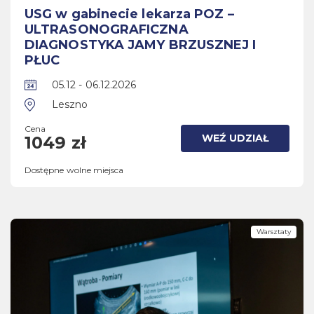
USG w gabinecie lekarza POZ –
ULTRASONOGRAFICZNA
DIAGNOSTYKA JAMY BRZUSZNEJ I
PŁUC
05.12 - 06.12.2026
Leszno
Cena
WEŹ UDZIAŁ
1049 zł
Dostępne wolne miejsca
Warsztaty