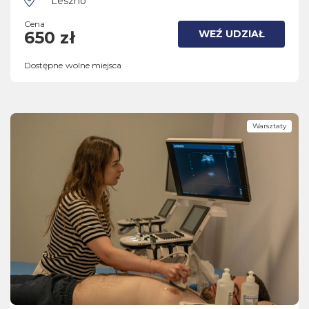
Leszno
Cena
WEŹ UDZIAŁ
650 zł
Dostępne wolne miejsca
Warsztaty