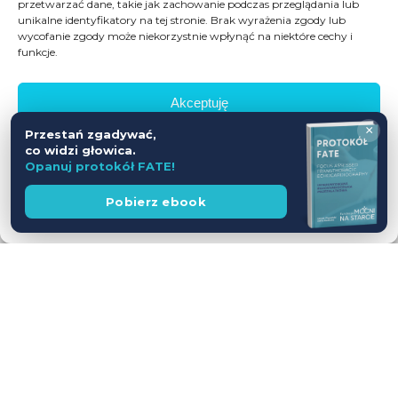
przetwarzać dane, takie jak zachowanie podczas przeglądania lub
unikalne identyfikatory na tej stronie. Brak wyrażenia zgody lub
wycofanie zgody może niekorzystnie wpłynąć na niektóre cechy i
funkcje.
Akceptuję
×
Przestań zgadywać,
Odmów
co widzi głowica.
Opanuj protokół FATE!
Zobacz preferencje
Wesprzyj
Pobierz ebook
fundację
Polityka prywatności
Workshop USG z udziałem Pacjentów
— jednodniowy kurs intensywny