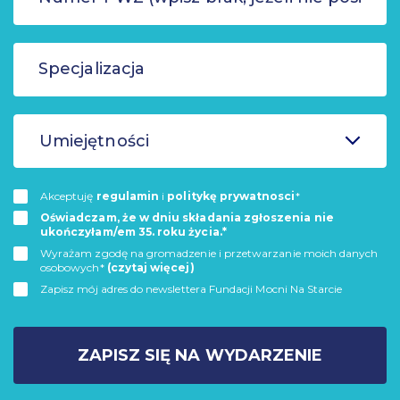
Umiejętności
Akceptuję
regulamin
i
politykę prywatnosci
*
Oświadczam, że w dniu składania zgłoszenia nie
ukończyłam/em 35. roku życia.*
Wyrażam zgodę na gromadzenie i przetwarzanie moich danych
osobowych*
(czytaj więcej)
Zapisz mój adres do newslettera Fundacji Mocni Na Starcie
ZAPISZ SIĘ NA WYDARZENIE