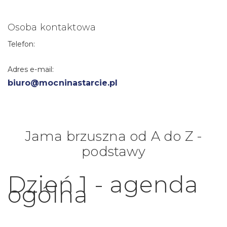
Osoba kontaktowa
Telefon:
Adres e-mail:
biuro@mocninastarcie.pl
Jama brzuszna od A do Z -
podstawy
Dzień 1 - agenda
ogólna