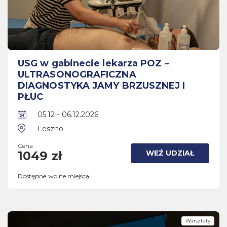
USG w gabinecie lekarza POZ –
ULTRASONOGRAFICZNA
DIAGNOSTYKA JAMY BRZUSZNEJ I
PŁUC
05.12 - 06.12.2026
Leszno
Cena
WEŹ UDZIAŁ
1049 zł
Dostępne wolne miejsca
Warsztaty