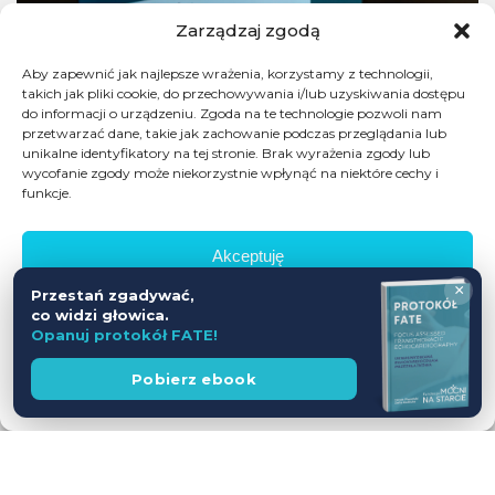
Zarządzaj zgodą
Aby zapewnić jak najlepsze wrażenia, korzystamy z technologii,
takich jak pliki cookie, do przechowywania i/lub uzyskiwania dostępu
do informacji o urządzeniu. Zgoda na te technologie pozwoli nam
przetwarzać dane, takie jak zachowanie podczas przeglądania lub
unikalne identyfikatory na tej stronie. Brak wyrażenia zgody lub
wycofanie zgody może niekorzystnie wpłynąć na niektóre cechy i
funkcje.
Akceptuję
×
Przestań zgadywać,
Odmów
co widzi głowica.
Opanuj protokół FATE!
Zobacz preferencje
Wesprzyj
Pobierz ebook
fundację
Polityka prywatności