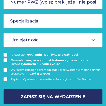
Umiejętności
Akceptuję
regulamin
i
politykę prywatnosci
*
Oświadczam, że w dniu składania zgłoszenia nie
ukończyłam/em 35. roku życia.*
Wyrażam zgodę na gromadzenie i przetwarzanie moich danych
osobowych*
(czytaj więcej)
Zapisz mój adres do newslettera Fundacji Mocni Na Starcie
ZAPISZ SIĘ NA WYDARZENIE