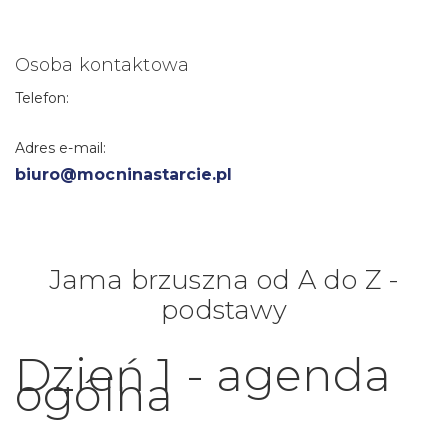
Osoba kontaktowa
Telefon:
Adres e-mail:
biuro@mocninastarcie.pl
Jama brzuszna od A do Z -
podstawy
Dzień 1 - agenda
ogólna