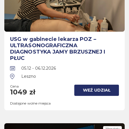
USG w gabinecie lekarza POZ –
ULTRASONOGRAFICZNA
DIAGNOSTYKA JAMY BRZUSZNEJ I
PŁUC
05.12 - 06.12.2026
Leszno
Cena
WEŹ UDZIAŁ
1049 zł
Dostępne wolne miejsca
Warsztaty