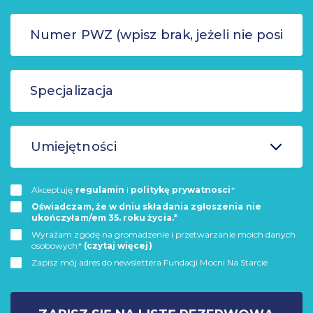
Umiejętności
Akceptuję
regulamin
i
politykę prywatnosci
*
Oświadczam, że w dniu składania zgłoszenia nie
ukończyłam/em 35. roku życia.*
Wyrażam zgodę na gromadzenie i przetwarzanie moich danych
osobowych*
(czytaj więcej)
Zapisz mój adres do newslettera Fundacji Mocni Na Starcie