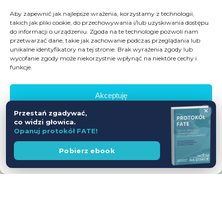
Aby zapewnić jak najlepsze wrażenia, korzystamy z technologii,
takich jak pliki cookie, do przechowywania i/lub uzyskiwania dostępu
do informacji o urządzeniu. Zgoda na te technologie pozwoli nam
przetwarzać dane, takie jak zachowanie podczas przeglądania lub
unikalne identyfikatory na tej stronie. Brak wyrażenia zgody lub
wycofanie zgody może niekorzystnie wpłynąć na niektóre cechy i
funkcje.
Akceptuję
×
Przestań zgadywać,
Odmów
co widzi głowica.
Opanuj protokół FATE!
Zobacz preferencje
Wesprzyj
Pobierz ebook
fundację
Polityka prywatności
Workshop USG z udziałem Pacjentów