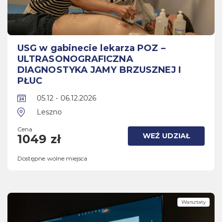
USG w gabinecie lekarza POZ –
ULTRASONOGRAFICZNA
DIAGNOSTYKA JAMY BRZUSZNEJ I
PŁUC
05.12 - 06.12.2026
Leszno
Cena
WEŹ UDZIAŁ
1049 zł
Dostępne wolne miejsca
Warsztaty