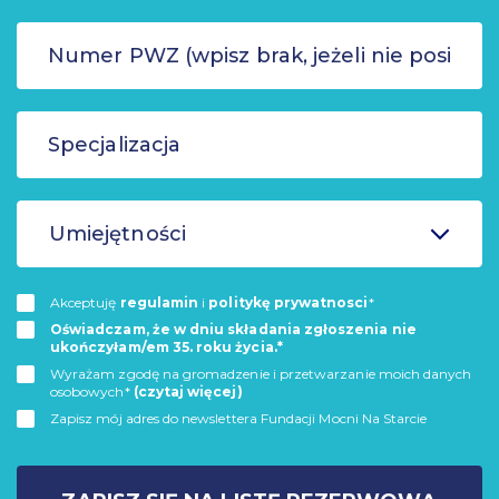
Umiejętności
Akceptuję
regulamin
i
politykę prywatnosci
*
Oświadczam, że w dniu składania zgłoszenia nie
ukończyłam/em 35. roku życia.*
Wyrażam zgodę na gromadzenie i przetwarzanie moich danych
osobowych*
(czytaj więcej)
Zapisz mój adres do newslettera Fundacji Mocni Na Starcie