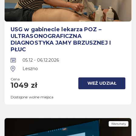
USG w gabinecie lekarza POZ –
ULTRASONOGRAFICZNA
DIAGNOSTYKA JAMY BRZUSZNEJ I
PŁUC
05.12 - 06.12.2026
Leszno
Cena
WEŹ UDZIAŁ
1049 zł
Dostępne wolne miejsca
Warsztaty