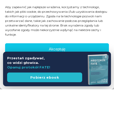
Aby zapewnić jak najlepsze wrażenia, korzystamy z technologii,
takich jak pliki cookie, do przechowywania i/lub uzyskiwania dostępu
do informacji o urządzeniu. Zgoda na te technologie pozwoli nam
przetwarzać dane, takie jak zachowanie podczas przeglądania lub
unikalne identyfikatory na tej stronie. Brak wyrażenia zgody lub
wycofanie zgody może niekorzystnie wpłynąć na niektóre cechy i
funkcje.
Akceptuję
×
Przestań zgadywać,
Odmów
co widzi głowica.
Opanuj protokół FATE!
Zobacz preferencje
Wesprzyj
Pobierz ebook
fundację
Polityka prywatności
Workshop USG z udziałem Pacjentów