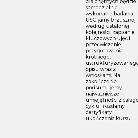
dla chętnych będzie
samodzielnie
wykonanie badania
USG jamy brzusznej
według ustalonej
kolejności, zapisanie
kluczowych ujęć i
przećwiczenie
przygotowania
krótkiego,
ustrukturyzowaneg
opisu wraz z
wnioskami. Na
zakończenie
podsumujemy
najważniejsze
umiejętności z całeg
cyklu i rozdamy
certyfikaty
ukończenia kursu.