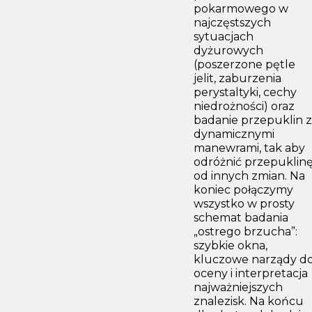
pokarmowego w
najczęstszych
sytuacjach
dyżurowych
(poszerzone pętle
jelit, zaburzenia
perystaltyki, cechy
niedrożności) oraz
badanie przepuklin z
dynamicznymi
manewrami, tak aby
odróżnić przepuklin
od innych zmian. Na
koniec połączymy
wszystko w prosty
schemat badania
„ostrego brzucha”:
szybkie okna,
kluczowe narządy d
oceny i interpretacja
najważniejszych
znalezisk. Na końcu