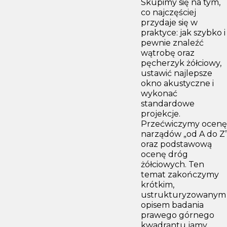
Skupimy się na tym,
co najczęściej
przydaje się w
praktyce: jak szybko i
pewnie znaleźć
wątrobę oraz
pęcherzyk żółciowy,
ustawić najlepsze
okno akustyczne i
wykonać
standardowe
projekcje.
Przećwiczymy ocenę
narządów „od A do Z
oraz podstawową
ocenę dróg
żółciowych. Ten
temat zakończymy
krótkim,
ustrukturyzowanym
opisem badania
prawego górnego
kwadrantu jamy