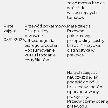
zajęć można będzie
wrócić do
wcześniejszych
tematów.
Piąte
Przewód pokarmowy.
Piąte zajęcia:
zajęcia
Przepukliny
Przewód
brzuszne.
pokarmowy,
03/12/2026
Ultrasonografia
przepukliny i „ostry
ostrego brzucha.
brzuch” – szybka
Podsumowanie
diagnostyka w
kursu i rozdanie
praktyce
certyfikatów.
Na tych zajęciach
nauczysz się, jak
podejść do bólu
brzucha w sposób
uporządkowany i
praktyczny.
Przećwiczymy ocenę
przewodu