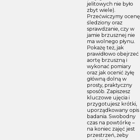
jelitowych nie było
zbyt wiele).
Przećwiczymy ocenę
śledziony oraz
sprawdzanie, czy w
jamie brzusznej nie
ma wolnego płynu.
Pokażę też, jak
prawidłowo obejrzeć
aortę brzuszną i
wykonać pomiary
oraz jak ocenić żyłę
główną dolną w
prosty, praktyczny
sposób. Zapiszesz
kluczowe ujęcia i
przygotujesz krótki,
uporządkowany opis
badania. Swobodny
czas na powtórkę –
na koniec zajęć jest
przestrzeń, żeby