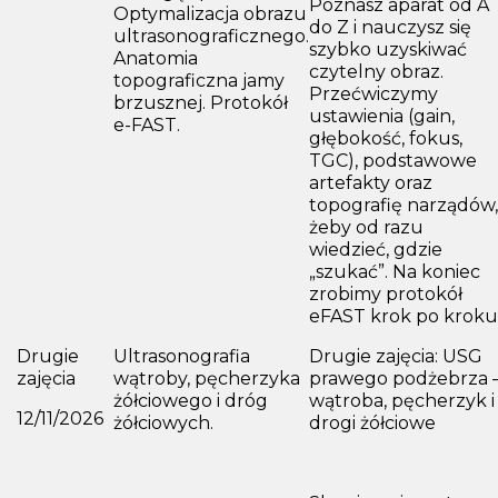
Poznasz aparat od A
Optymalizacja obrazu
do Z i nauczysz się
ultrasonograficznego.
szybko uzyskiwać
Anatomia
czytelny obraz.
topograficzna jamy
Przećwiczymy
brzusznej. Protokół
ustawienia (gain,
e-FAST.
głębokość, fokus,
TGC), podstawowe
artefakty oraz
topografię narządów,
żeby od razu
wiedzieć, gdzie
„szukać”. Na koniec
zrobimy protokół
eFAST krok po kroku
Drugie
Ultrasonografia
Drugie zajęcia: USG
zajęcia
wątroby, pęcherzyka
prawego podżebrza 
żółciowego i dróg
wątroba, pęcherzyk i
12/11/2026
żółciowych.
drogi żółciowe