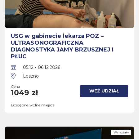
USG w gabinecie lekarza POZ –
ULTRASONOGRAFICZNA
DIAGNOSTYKA JAMY BRZUSZNEJ I
PŁUC
05.12 - 06.12.2026
Leszno
Cena
WEŹ UDZIAŁ
1049 zł
Dostępne wolne miejsca
Warsztaty