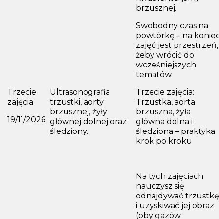
brzusznej.
Swobodny czas na
powtórkę – na konie
zajęć jest przestrzeń,
żeby wrócić do
wcześniejszych
tematów.
Trzecie
Ultrasonografia
Trzecie zajęcia:
zajęcia
trzustki, aorty
Trzustka, aorta
brzusznej, żyły
brzuszna, żyła
19/11/2026
głównej dolnej oraz
główna dolna i
śledziony.
śledziona – praktyka
krok po kroku
Na tych zajęciach
nauczysz się
odnajdywać trzustkę
i uzyskiwać jej obraz
(oby gazów