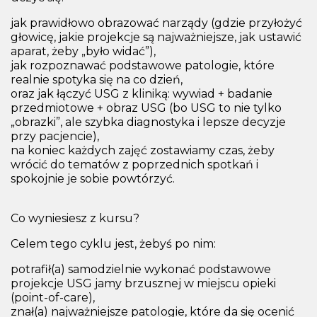
jak prawidłowo obrazować narządy (gdzie przyłożyć
głowicę, jakie projekcje są najważniejsze, jak ustawić
aparat, żeby „było widać”),
jak rozpoznawać podstawowe patologie, które
realnie spotyka się na co dzień,
oraz jak łączyć USG z kliniką: wywiad + badanie
przedmiotowe + obraz USG (bo USG to nie tylko
„obrazki”, ale szybka diagnostyka i lepsze decyzje
przy pacjencie),
na koniec każdych zajęć zostawiamy czas, żeby
wrócić do tematów z poprzednich spotkań i
spokojnie je sobie powtórzyć.
Co wyniesiesz z kursu?
Celem tego cyklu jest, żebyś po nim:
potrafił(a) samodzielnie wykonać podstawowe
projekcje USG jamy brzusznej w miejscu opieki
(point-of-care),
znał(a) najważniejsze patologie, które da się ocenić