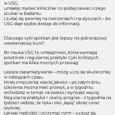
w USG,
umiał(a) myśleć klinicznie: co podejrzewać i czego
szukać w badaniu,
czuł(a) się pewniej na ćwiczeniach i na dyżurach – bo
USG daje szybki dostęp do informacji.
Dlaczego cykl spotkań jest lepszy niż jednorazowy
weekendowy kurs?
Bo nauka USG to umiejętność, która wymaga
powtórek i regularnej praktyki. Cykl krótszych
spotkań ma kilka mocnych przewag:
Lepsze zapamiętywanie – mózg uczy się skuteczniej
w odstępach czasu.
Mniej zmęczenia, więcej jakości – po całym dniu
szkolenia można mieć przesyt, a w tygodniu
wchodzisz w temat na świeżo i wynosisz więcej.
Regularna praktyka = realny progres – z tygodnia na
tydzień widzisz, że ręka i oko „łapią” obraz coraz
szybciej.
Łatwiej nadrobić i utrzymać rytm – uczysz się