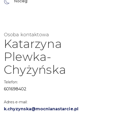
Nocleg:
Osoba kontaktowa
Katarzyna
Plewka-
Chyżyńska
Telefon:
601698402
Adres e-mail:
k.chyzynska@mocnianastarcie.pl