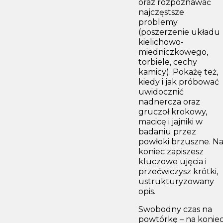
oraz rozpoznawać
najczęstsze
problemy
(poszerzenie układu
kielichowo-
miedniczkowego,
torbiele, cechy
kamicy). Pokażę też,
kiedy i jak próbować
uwidocznić
nadnercza oraz
gruczoł krokowy,
macicę i jajniki w
badaniu przez
powłoki brzuszne. N
koniec zapiszesz
kluczowe ujęcia i
przećwiczysz krótki,
ustrukturyzowany
opis.
Swobodny czas na
powtórkę – na konie