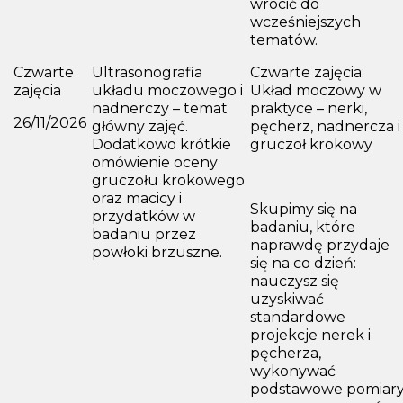
wrócić do
wcześniejszych
tematów.
Czwarte
Ultrasonografia
Czwarte zajęcia:
zajęcia
układu moczowego i
Układ moczowy w
nadnerczy – temat
praktyce – nerki,
26/11/2026
główny zajęć.
pęcherz, nadnercza i
Dodatkowo krótkie
gruczoł krokowy
omówienie oceny
gruczołu krokowego
oraz macicy i
Skupimy się na
przydatków w
badaniu, które
badaniu przez
naprawdę przydaje
powłoki brzuszne.
się na co dzień:
nauczysz się
uzyskiwać
standardowe
projekcje nerek i
pęcherza,
wykonywać
podstawowe pomiar