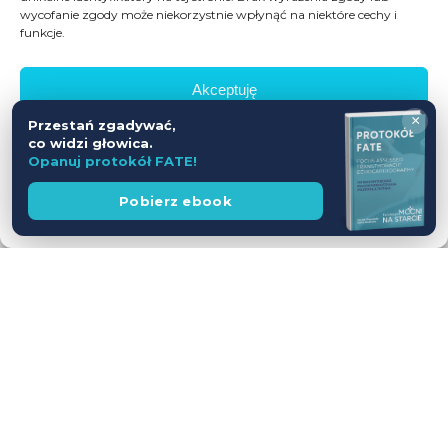
WEŹ UDZIAŁ
590 zł
wycofanie zgody może niekorzystnie wpłynąć na niektóre cechy i
funkcje.
Dostępne wolne miejsca
Akceptuję
×
Przestań zgadywać,
Odmów
co widzi głowica.
Opanuj protokół FATE!
Zobacz preferencje
Wesprzyj
Pobierz ebook
fundację
ZOBACZ WSZYSTKIE
Polityka prywatności