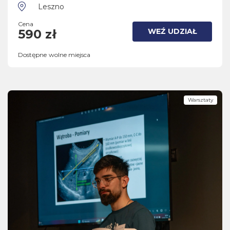
Leszno
Cena
WEŹ UDZIAŁ
590 zł
Dostępne wolne miejsca
Warsztaty