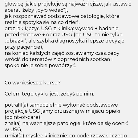
głowicę, jakie projekcje są najważniejsze, jak ustawić
aparat, żeby „było widać”),
jak rozpoznawać podstawowe patologie, które
realnie spotyka się na co dzień,
oraz jak łączyć USG z kliniką: wywiad + badanie
przedmiotowe + obraz USG (bo USG to nie tylko
„obrazki”, ale szybka diagnostyka i lepsze decyzje
przy pacjencie),
na koniec każdych zajęć zostawiamy czas, żeby
wrócić do tematów z poprzednich spotkań i
spokojnie je sobie powtórzyć.
Co wyniesiesz z kursu?
Celem tego cyklu jest, żebyś po nim:
potrafił(a) samodzielnie wykonać podstawowe
projekcje USG jamy brzusznej w miejscu opieki
(point-of-care),
znał(a) najważniejsze patologie, które da się ocenić
w USG,
umiał(a) myśleć klinicznie: co podejrzewać i czego