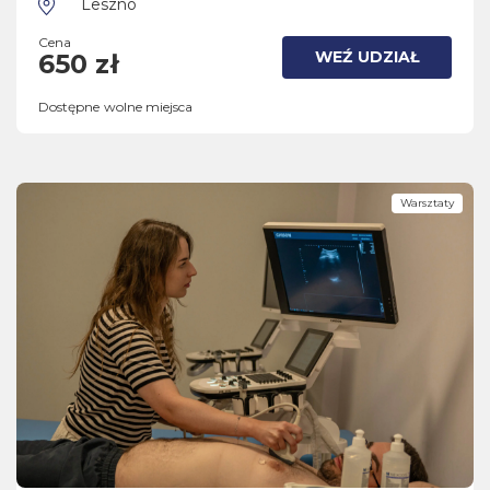
Leszno
Cena
WEŹ UDZIAŁ
650 zł
Dostępne wolne miejsca
Warsztaty