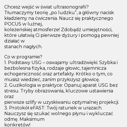
Chcesz wejść w świat ultrasonografii?
Tłumaczymy teorię „po ludzku”, a główny nacisk
kładziemy na ćwiczenia. Naucz się praktycznego
POCUS w luźnej,
koleżeńskiej atmosferze! Zdobądź umiejętności,
które ułatwią Ci pierwsze dyżury i pomogą pewniej
działać w
stanach nagłych.
Co w programie?
1. Podstawy USG – oswajamy ultradźwięki: Szybka i
bezbolesna fizyka, rodzaje głowic, tajemnicza
echogeniczność oraz artefakty. Krótko o tym, co
musisz wiedzieć, zanim przyłożysz głowicę.
2. Guzikologia w praktyce: Opanuj aparat USG bez
stresu. Tryby obrazowania, kluczowe ustawienia
oraz
pierwsze szlify w uzyskiwaniu optymalnej projekcji.
3. Protokół eFAST: Twój ratunek w urazach.
Nauczysz się szukać wolnego płynu i wykluczać
odmę. Maksimum
konkretów!