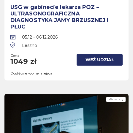
USG w gabinecie lekarza POZ –
ULTRASONOGRAFICZNA
DIAGNOSTYKA JAMY BRZUSZNEJ I
PŁUC
05.12 - 06.12.2026
Leszno
Cena
WEŹ UDZIAŁ
1049 zł
Dostępne wolne miejsca
Warsztaty