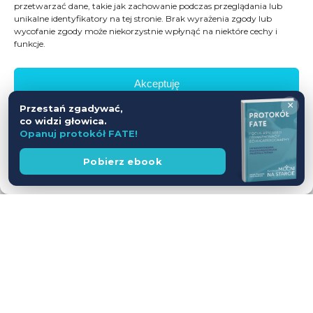
przetwarzać dane, takie jak zachowanie podczas przeglądania lub
unikalne identyfikatory na tej stronie. Brak wyrażenia zgody lub
wycofanie zgody może niekorzystnie wpłynąć na niektóre cechy i
funkcje.
Akceptuję
×
Przestań zgadywać,
Odmów
co widzi głowica.
Opanuj protokół FATE!
Zobacz preferencje
Wesprzyj
Pobierz ebook
fundację
Polityka prywatności
Workshop USG z udziałem Pacjentów
— jednodniowy kurs intensywny