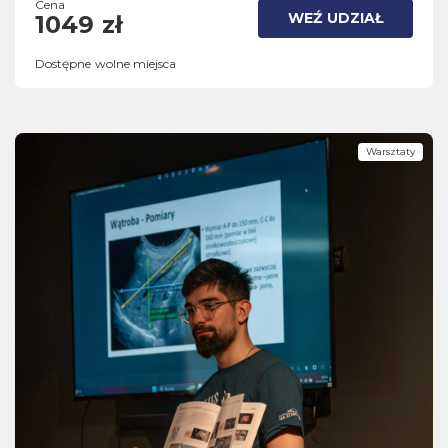
Cena
WEŹ UDZIAŁ
1049 zł
Dostępne wolne miejsca
Warsztaty