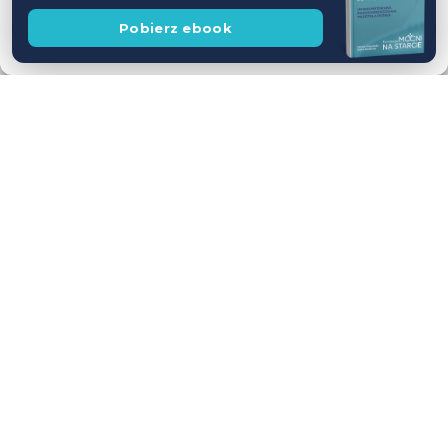
Zobacz preferencje
Wesprzyj
Pobierz ebook
fundację
Polityka prywatności
Workshop USG z udziałem Pacjentów
— jednodniowy kurs intensywny
28.11.2026
Leszno
Cena
WEŹ UDZIAŁ
590 zł
Dostępne wolne miejsca