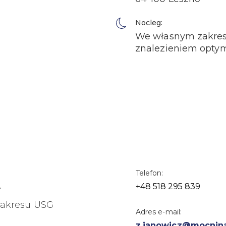
Nocleg:
We własnym zakresi
znalezieniem optyma
z
Telefon:
+48 518 295 839
zakresu USG
Adres e-mail:
z.janowicz@mocninas