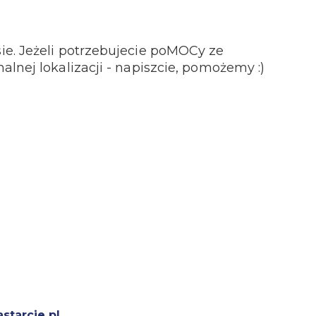
e. Jeżeli potrzebujecie poMOCy ze
lnej lokalizacji - napiszcie, pomożemy :)
tarcie.pl