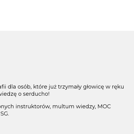
ii dla osób, które już trzymały głowicę w ręku
wiedzę o serducho!
onych instruktorów, multum wiedzy, MOC
USG.