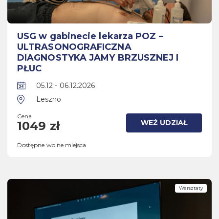
USG w gabinecie lekarza POZ –
ULTRASONOGRAFICZNA
DIAGNOSTYKA JAMY BRZUSZNEJ I
PŁUC
05.12 - 06.12.2026
Leszno
Cena
WEŹ UDZIAŁ
1049 zł
Dostępne wolne miejsca
Warsztaty