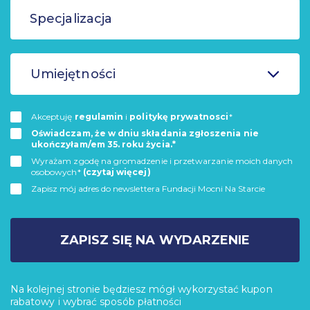
Umiejętności
Akceptuję
regulamin
i
politykę prywatnosci
*
Oświadczam, że w dniu składania zgłoszenia nie
ukończyłam/em 35. roku życia.*
Wyrażam zgodę na gromadzenie i przetwarzanie moich danych
osobowych*
(czytaj więcej)
Zapisz mój adres do newslettera Fundacji Mocni Na Starcie
ZAPISZ SIĘ NA WYDARZENIE
Na kolejnej stronie będziesz mógł wykorzystać kupon
rabatowy i wybrać sposób płatności