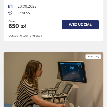
20.09.2026
Leszno
Cena
WEŹ UDZIAŁ
650 zł
Dostępne wolne miejsca
Warsztaty