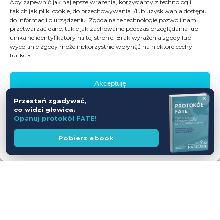
Aby zapewnić jak najlepsze wrażenia, korzystamy z technologii,
takich jak pliki cookie, do przechowywania i/lub uzyskiwania dostępu
do informacji o urządzeniu. Zgoda na te technologie pozwoli nam
przetwarzać dane, takie jak zachowanie podczas przeglądania lub
unikalne identyfikatory na tej stronie. Brak wyrażenia zgody lub
wycofanie zgody może niekorzystnie wpłynąć na niektóre cechy i
funkcje.
Akceptuję
×
Przestań zgadywać,
Odmów
co widzi głowica.
Opanuj protokół FATE!
Zobacz preferencje
Wesprzyj
Pobierz ebook
fundację
Polityka prywatności
Workshop USG z udziałem Pacjentów
— jednodniowy kurs intensywny