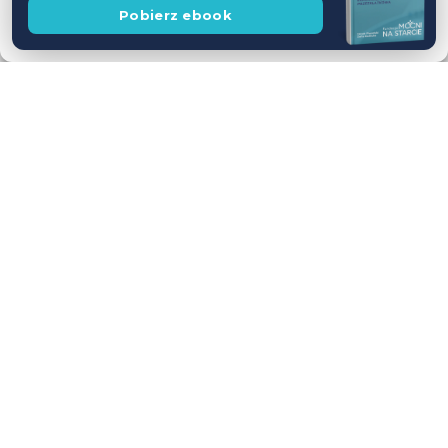
Wesprzyj
Pobierz ebook
fundację
Polityka prywatności
Workshop USG z udziałem Pacjentów
— jednodniowy kurs intensywny
28.11.2026
Leszno
Cena
WEŹ UDZIAŁ
590 zł
Dostępne wolne miejsca