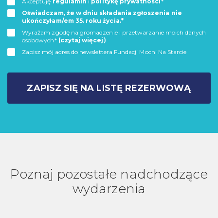
Akceptuję
regulamin
i
politykę prywatnosci
*
Oświadczam, że w dniu składania zgłoszenia nie
ukończyłam/em 35. roku życia.*
Wyrażam zgodę na gromadzenie i przetwarzanie moich danych
osobowych*
(czytaj więcej)
Zapisz mój adres do newslettera Fundacji Mocni Na Starcie
ZAPISZ SIĘ NA LISTĘ REZERWOWĄ
Poznaj pozostałe nadchodzące
wydarzenia