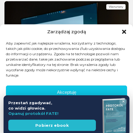
Warsztaty
Zarządzaj zgodą
Aby zapewnić jak najlepsze wrażenia, korzystamy z technologii,
takich jak pliki cookie, do przechowywania i/lub uzyskiwania dostępu
do informacji o urządzeniu. Zgoda na te technologie pozwoli nam
przetwarzać dane, takie jak zachowanie podczas przeglądania lub
unikalne identyfikatory na tej stronie. Brak wyrażenia zgody lub
wycofanie zgody może niekorzystnie wpłynąć na niektóre cechy i
funkcje.
Akceptuję
×
Przestań zgadywać,
Odmów
co widzi głowica.
Opanuj protokół FATE!
Zobacz preferencje
Wesprzyj
Pobierz ebook
fundację
Polityka prywatności