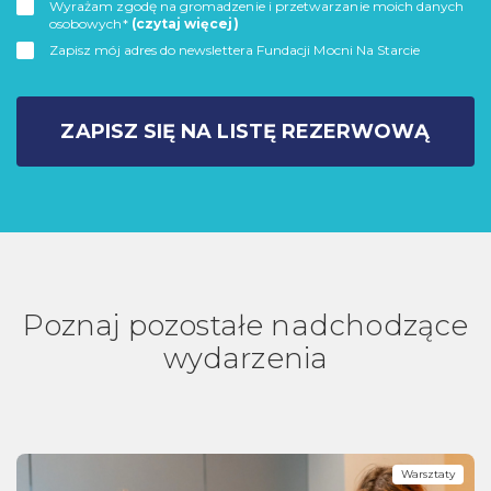
Wyrażam zgodę na gromadzenie i przetwarzanie moich danych
osobowych*
(czytaj więcej)
Zapisz mój adres do newslettera Fundacji Mocni Na Starcie
ZAPISZ SIĘ NA LISTĘ REZERWOWĄ
Poznaj pozostałe nadchodzące
wydarzenia
Warsztaty