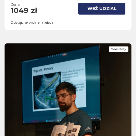
Cena
WEŹ UDZIAŁ
1049 zł
Dostępne wolne miejsca
Warsztaty