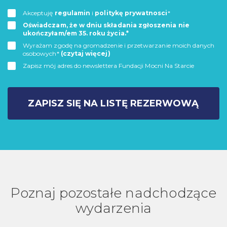
Akceptuję
regulamin
i
politykę prywatnosci
*
Oświadczam, że w dniu składania zgłoszenia nie
ukończyłam/em 35. roku życia.*
Wyrażam zgodę na gromadzenie i przetwarzanie moich danych
osobowych*
(czytaj więcej)
Zapisz mój adres do newslettera Fundacji Mocni Na Starcie
ZAPISZ SIĘ NA LISTĘ REZERWOWĄ
Poznaj pozostałe nadchodzące
wydarzenia