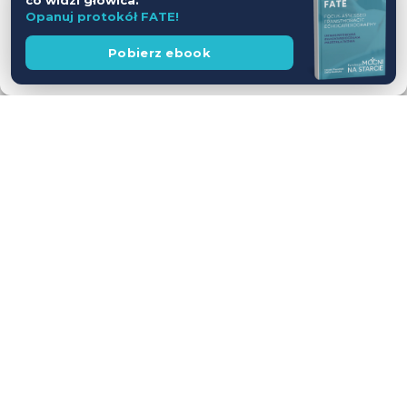
co widzi głowica.
Opanuj protokół FATE!
Zobacz preferencje
Wesprzyj
Pobierz ebook
fundację
Polityka prywatności
Workshop USG z udziałem Pacjentów
— jednodniowy kurs intensywny
28.11.2026
Leszno
Cena
WEŹ UDZIAŁ
590 zł
Dostępne wolne miejsca