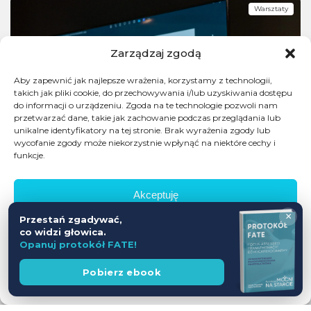
Warsztaty
Zarządzaj zgodą
Aby zapewnić jak najlepsze wrażenia, korzystamy z technologii,
takich jak pliki cookie, do przechowywania i/lub uzyskiwania dostępu
do informacji o urządzeniu. Zgoda na te technologie pozwoli nam
przetwarzać dane, takie jak zachowanie podczas przeglądania lub
unikalne identyfikatory na tej stronie. Brak wyrażenia zgody lub
wycofanie zgody może niekorzystnie wpłynąć na niektóre cechy i
funkcje.
Akceptuję
×
Przestań zgadywać,
Odmów
co widzi głowica.
Opanuj protokół FATE!
Zobacz preferencje
Wesprzyj
Pobierz ebook
fundację
Polityka prywatności