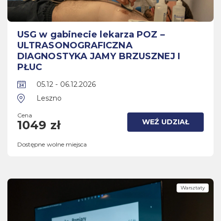
USG w gabinecie lekarza POZ –
ULTRASONOGRAFICZNA
DIAGNOSTYKA JAMY BRZUSZNEJ I
PŁUC
05.12 - 06.12.2026
Leszno
Cena
WEŹ UDZIAŁ
1049 zł
Dostępne wolne miejsca
Warsztaty