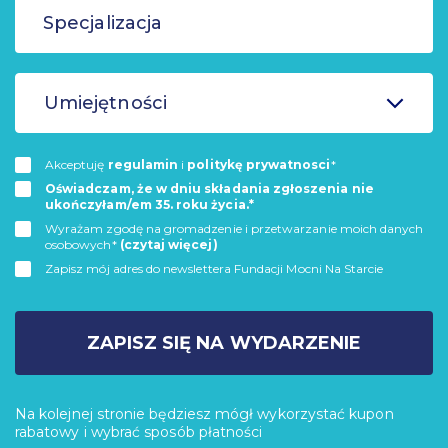
Umiejętności
Akceptuję
regulamin
i
politykę prywatnosci
*
Oświadczam, że w dniu składania zgłoszenia nie
ukończyłam/em 35. roku życia.*
Wyrażam zgodę na gromadzenie i przetwarzanie moich danych
osobowych*
(czytaj więcej)
Zapisz mój adres do newslettera Fundacji Mocni Na Starcie
ZAPISZ SIĘ NA WYDARZENIE
Na kolejnej stronie będziesz mógł wykorzystać kupon
rabatowy i wybrać sposób płatności