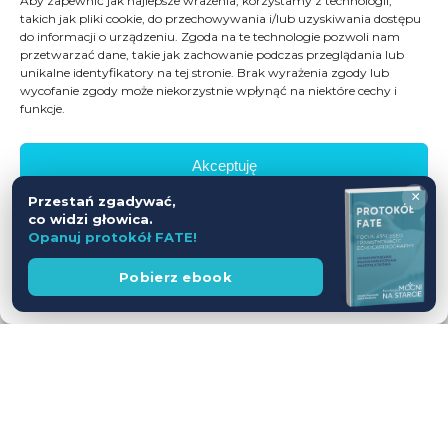
Aby zapewnić jak najlepsze wrażenia, korzystamy z technologii,
takich jak pliki cookie, do przechowywania i/lub uzyskiwania dostępu
do informacji o urządzeniu. Zgoda na te technologie pozwoli nam
przetwarzać dane, takie jak zachowanie podczas przeglądania lub
unikalne identyfikatory na tej stronie. Brak wyrażenia zgody lub
wycofanie zgody może niekorzystnie wpłynąć na niektóre cechy i
funkcje.
Akceptuję
×
Przestań zgadywać,
Odmów
co widzi głowica.
Opanuj protokół FATE!
Zobacz preferencje
Wesprzyj
Pobierz ebook
fundację
Polityka prywatności
Workshop USG z udziałem Pacjentów
— jednodniowy kurs intensywny