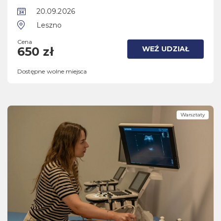
20.09.2026
Leszno
Cena
WEŹ UDZIAŁ
650 zł
Dostępne wolne miejsca
Warsztaty