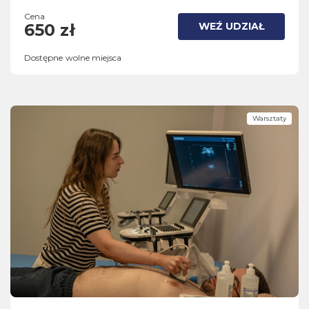
Cena
WEŹ UDZIAŁ
650 zł
Dostępne wolne miejsca
Warsztaty