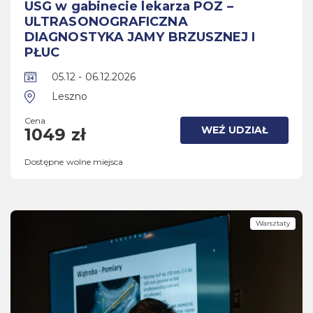
USG w gabinecie lekarza POZ –
ULTRASONOGRAFICZNA
DIAGNOSTYKA JAMY BRZUSZNEJ I
PŁUC
05.12 - 06.12.2026
Leszno
Cena
WEŹ UDZIAŁ
1049 zł
Dostępne wolne miejsca
Warsztaty