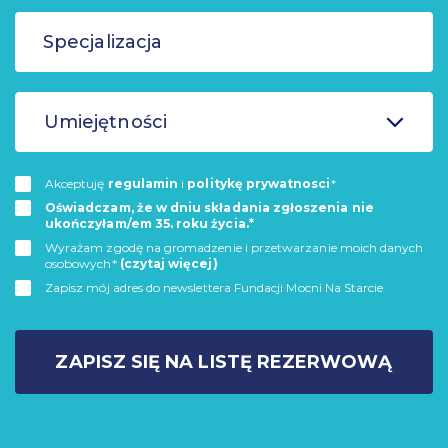
Umiejętności
Akceptuję
regulamin
i
politykę prywatnosci
*
Oświadczam, że w dniu składania zgłoszenia nie
ukończyłam/em 35. roku życia.*
Wyrażam zgodę na gromadzenie i przetwarzanie moich danych
osobowych*
(czytaj więcej)
Zapisz mój adres do newslettera Fundacji Mocni Na Starcie
ZAPISZ SIĘ NA LISTĘ REZERWOWĄ