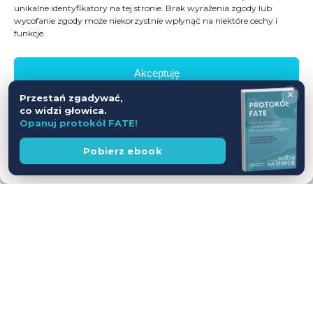
unikalne identyfikatory na tej stronie. Brak wyrażenia zgody lub
wycofanie zgody może niekorzystnie wpłynąć na niektóre cechy i
funkcje.
Akceptuję
×
Przestań zgadywać,
Odmów
co widzi głowica.
Opanuj protokół FATE!
Zobacz preferencje
Wesprzyj
Pobierz ebook
fundację
Polityka prywatności
Workshop USG z udziałem Pacjentów
— jednodniowy kurs intensywny
28.11.2026