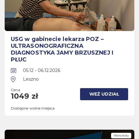
USG w gabinecie lekarza POZ –
ULTRASONOGRAFICZNA
DIAGNOSTYKA JAMY BRZUSZNEJ I
PŁUC
05.12 - 06.12.2026
Leszno
Cena
WEŹ UDZIAŁ
1049 zł
Dostępne wolne miejsca
Warsztaty