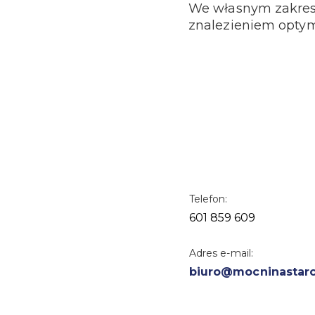
We własnym zakresi
znalezieniem optyma
Telefon:
601 859 609
Adres e-mail:
biuro@mocninastarc