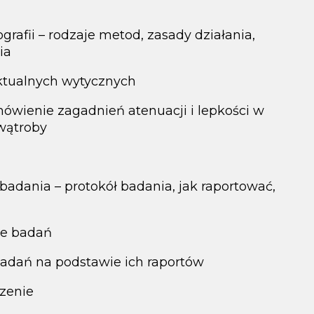
rafii – rodzaje metod, zasady działania,
ia
aktualnych wytycznych
mówienie zagadnień atenuacji i lepkości w
 wątroby
adania – protokół badania, jak raportować,
ie badań
badań na podstawie ich raportów
czenie