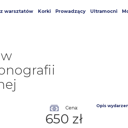
z warsztatów
Korki
Prowadzący
Ultramocni
Mo
aw
sonografii
nej
Opis wydarzen
Cena:
650 zł