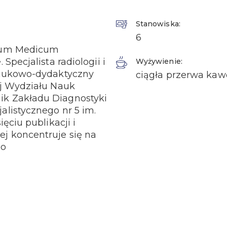
Stanowiska:
6
gium Medicum
Specjalista radiologii i
Wyżywienie:
naukowo-dydaktyczny
ciągła przerwa kaw
ej Wydziału Nauk
k Zakładu Diagnostyki
listycznego nr 5 im.
ęciu publikacji i
j koncentruje się na
go