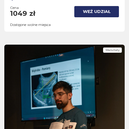
Cena
WEŹ UDZIAŁ
1049 zł
Dostępne wolne miejsca
Warsztaty