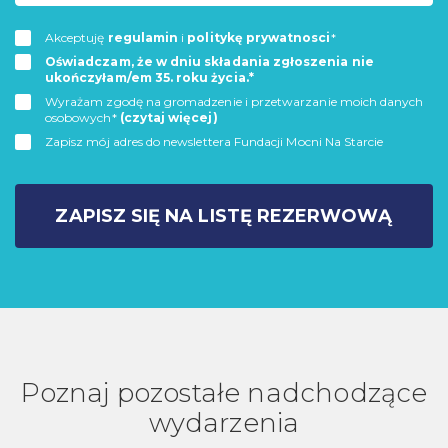
Akceptuję
regulamin
i
politykę prywatnosci
*
Oświadczam, że w dniu składania zgłoszenia nie
ukończyłam/em 35. roku życia.*
Wyrażam zgodę na gromadzenie i przetwarzanie moich danych
osobowych*
(czytaj więcej)
Zapisz mój adres do newslettera Fundacji Mocni Na Starcie
ZAPISZ SIĘ NA LISTĘ REZERWOWĄ
Poznaj pozostałe nadchodzące
wydarzenia