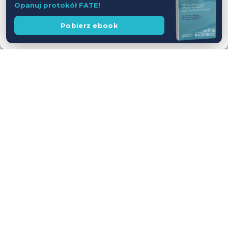
Opanuj protokół FATE!
Zobacz preferencje
Wesprzyj
Pobierz ebook
fundację
Polityka prywatności
Workshop USG z udziałem Pacjentów
— jednodniowy kurs intensywny
28.11.2026
Leszno
Cena
WEŹ UDZIAŁ
590 zł
Dostępne wolne miejsca